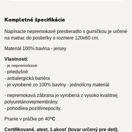
Kompletné špecifikácie
Napínacie nepremokavé prestieradlo s gumičkou je určené
na matrac do postieľky o rozmere 120x60 cm.
Materiál 100% bavlna - jersey
Vlastnosti:
- je nepremokavé
- priedušné
- antialergická bariéra
- je vyrobené zo 100%
bavlny - jednolícny materiál
- nepremokavá zábrana je vyrobená z vysoko kvalitnej
polyuretánovej
membrány.
- pohodlie
a pozitívne
pocity.
Pranie v práčke pri 40
°C
Certifikované, atest, 1.akosť (tovar určený pre deti).