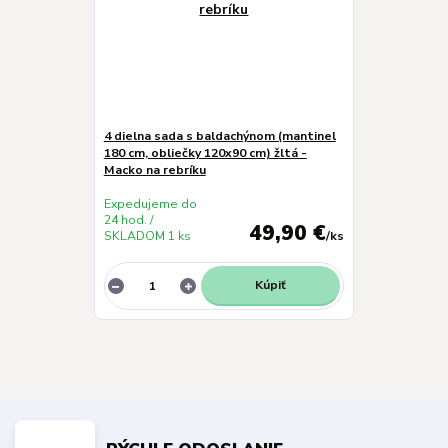
4 dielna sada s baldachýnom (mantinel
180 cm, obliečky 120x90 cm) žltá -
Macko na rebríku
Expedujeme do
24 hod. /
49,90 €
SKLADOM 1 ks
/
ks
Kúpiť