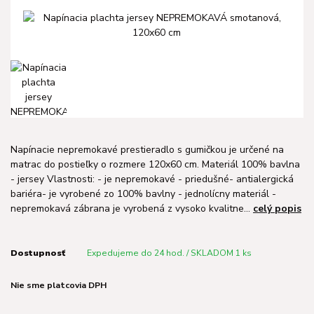
Napínacie nepremokavé prestieradlo s gumičkou je určené na
matrac do postieľky o rozmere 120x60 cm. Materiál 100% bavlna
- jersey Vlastnosti: - je nepremokavé - priedušné- antialergická
bariéra- je vyrobené zo 100% bavlny - jednolícny materiál -
nepremokavá zábrana je vyrobená z vysoko kvalitne...
celý popis
Dostupnosť
Expedujeme do 24 hod. / SKLADOM 1 ks
Nie sme platcovia DPH