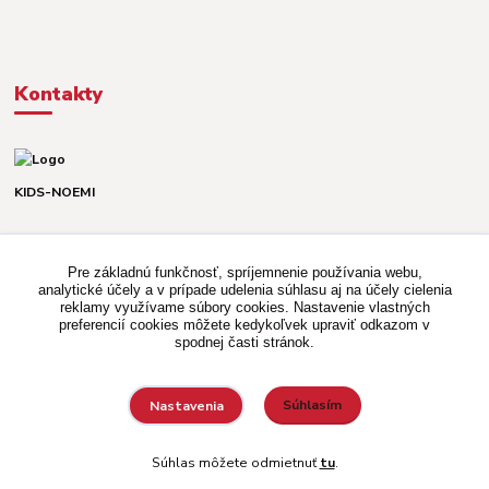
Kontakty
KIDS-NOEMI
Dávid alebo Martina
TEL. +421 903 920 831
Pre základnú funkčnosť, spríjemnenie používania webu,
(Po-Pia, 8-16 hod.)
analytické účely a v prípade udelenia súhlasu aj na účely cielenia
reklamy využívame súbory cookies. Nastavenie vlastných
kidsnoemi.shop@gmail.com
preferencií cookies môžete kedykoľvek upraviť odkazom v
spodnej časti stránok.
Súhlasím
Nastavenia
Vytvorené na
Eshop-rychlo.sk
Súhlas môžete odmietnuť
tu
.