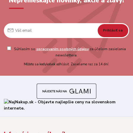
Nepremeškajte novinky, akcie a zľavy!
Prihlásiť sa
Súhlasím so
spracovaním osobných údajov
za účelom zasielania
newslettera.
Môžete sa kedykoľvek odhlásiť. Zasielame raz za 14 dní.