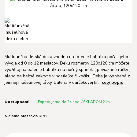
Multifunčná detská deka vhodná na fotenie bábätka počas jeho
vývoja od 0 do 12 mesiacov. Deku rozmerov 120x120 cm môžete
využiť aj na balenie bábätka na nočný spánok ( poviazané rúčky )
alebo na bežné zakrytie v postieľke či kočíku. Deka je vyrobená z
jemnej mušelínovej látky. Balená v darčekovej kr...
celý popis
Dostupnosť
Expedujeme do 24 hod. / SKLADOM 2 ks
Nie sme platcovia DPH