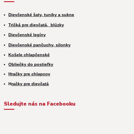
Dievčenské šaty, tuniky a sukne
Tričká pre dievčatá,
blúzky
Dievčenské legíny
Dievčenské pančuchy, silonky
Košele chlapčenské
Obliečky do postieľky
Hračky pre chlapcov
H
račky pre dievčatá
Sledujte nás na Facebooku