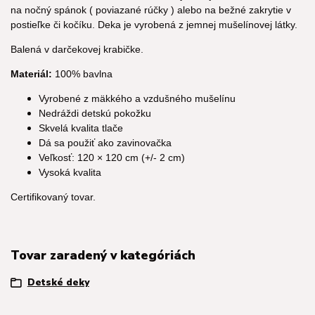
na nočný spánok ( poviazané rúčky ) alebo na bežné zakrytie v
postieľke či kočíku. Deka je vyrobená z jemnej mušelínovej látky.
Balená v darčekovej krabičke.
Materiál:
100% bavlna
Vyrobené z mäkkého a vzdušného mušelínu
Nedráždi detskú pokožku
Skvelá kvalita tlače
Dá sa použiť ako zavinovačka
Veľkosť: 120 × 120 cm (+/- 2 cm)
Vysoká kvalita
Certifikovaný tovar.
Tovar zaradený v kategóriách
Detské deky