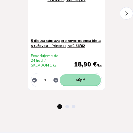
5 dielna súprava pre novorodenca biela
Zavinovačka v
s ružovou - Princess, veľ. 56/62
80x80 - Zvier
Expedujeme do
Expedujeme 
24 hod. /
24 hod. /
18,90 €
SKLADOM 1 ks
/
ks
SKLADOM 1 k
Kúpiť