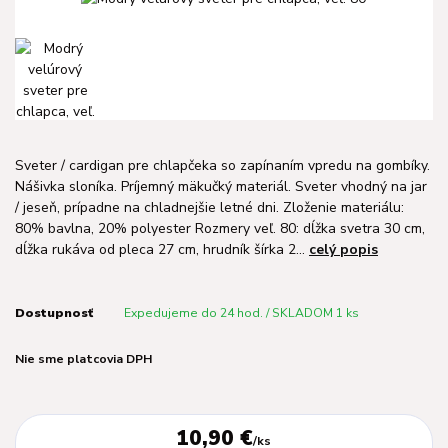
Sveter / cardigan pre chlapčeka so zapínaním vpredu na gombíky.
Nášivka sloníka. Príjemný mäkučký materiál. Sveter vhodný na jar
/ jeseň, prípadne na chladnejšie letné dni. Zloženie materiálu:
80% bavlna, 20% polyester Rozmery veľ. 80: dĺžka svetra 30 cm,
dĺžka rukáva od pleca 27 cm, hrudník šírka 2...
celý popis
Dostupnosť
Expedujeme do 24 hod. / SKLADOM 1 ks
Nie sme platcovia DPH
10,90 €
/
ks