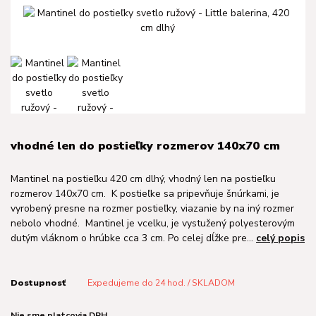
vhodné len do postieľky rozmerov 140x70 cm
Mantinel na postieľku 420 cm dlhý, vhodný len na postieľku
rozmerov 140x70 cm. K postieľke sa pripevňuje šnúrkami, je
vyrobený presne na rozmer postieľky, viazanie by na iný rozmer
nebolo vhodné. Mantinel je vcelku, je vystužený polyesterovým
dutým vláknom o hrúbke cca 3 cm. Po celej dĺžke pre...
celý popis
Dostupnosť
Expedujeme do 24 hod. / SKLADOM
Nie sme platcovia DPH