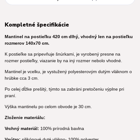
Kompletné špecifikácie
Mantinel na postieľku 420 cm dlhý, vhodný len na postieľku
rozmerov 140x70 cm.
K postieľke sa pripevňuje šnúrkami, je vyrobený presne na
rozmer postieľky, viazanie by na iný rozmer nebolo vhodné.
Mantinel je vcelku, je vystužený polyesterovým dutým vláknom o
hrúbke cca 3 cm.
Po celej dĺžke prešitý, týmto sa zabráni pretočeniu výplne pri
praní.
Výška mantinelu po celom obvode je 30 cm.
Zloženie materiálu:
Vrchný materiál:
100% prírodná bavlna
Vnútro:
silikónové duté vlákno- 100% polyester.