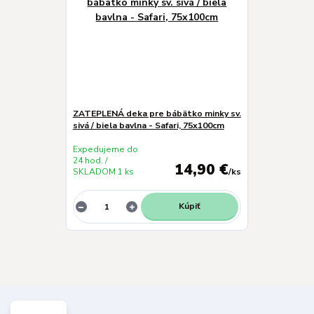
ZATEPLENÁ deka pre bábätko minky sv.
sivá / biela bavlna - Safari, 75x100cm
Expedujeme do
24 hod. /
14,90 €
SKLADOM 1 ks
/
ks
Kúpiť