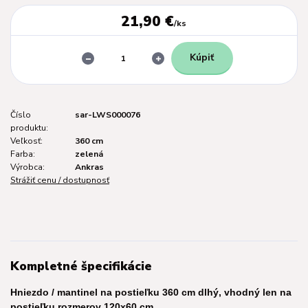
21,90 €
/
ks
Kúpiť
Číslo
sar-LWS000076
produktu:
Veľkosť:
360 cm
Farba:
zelená
Výrobca:
Ankras
Strážiť cenu / dostupnosť
Kompletné špecifikácie
Hniezdo / mantinel na postieľku 360 cm dlhý, vhodný len na
postieľku rozmerov 120x60 cm.