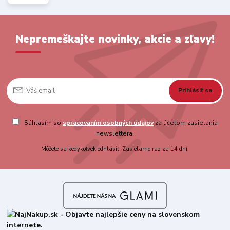
Nepremeškajte novinky, akcie a zľavy!
Prihlásiť sa
Súhlasím so
spracovaním osobných údajov
za účelom zasielania
newslettera.
Môžete sa kedykoľvek odhlásiť. Zasielame raz za 14 dní.