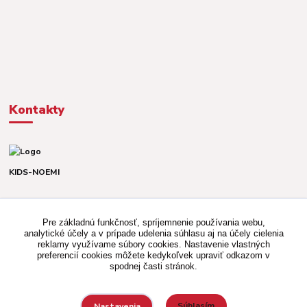
Kontakty
KIDS-NOEMI
Dávid alebo Martina
TEL. +421 903 920 831
Pre základnú funkčnosť, spríjemnenie používania webu,
(Po-Pia, 8-16 hod.)
analytické účely a v prípade udelenia súhlasu aj na účely cielenia
reklamy využívame súbory cookies. Nastavenie vlastných
kidsnoemi.shop@gmail.com
preferencií cookies môžete kedykoľvek upraviť odkazom v
spodnej časti stránok.
Súhlasím
Nastavenia