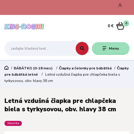
0
0 €
Menu
BÁBÄTKO (0-18 mes)
Čiapky a čelenky pre bábätká
Čiapky
pre bábätká letné
Letná vzdušná čiapka pre chlapčeka biela s
tyrkysovou, obv. hlavy 38 cm
Letná vzdušná čiapka pre chlapčeka
biela s tyrkysovou, obv. hlavy 38 cm
Novinka