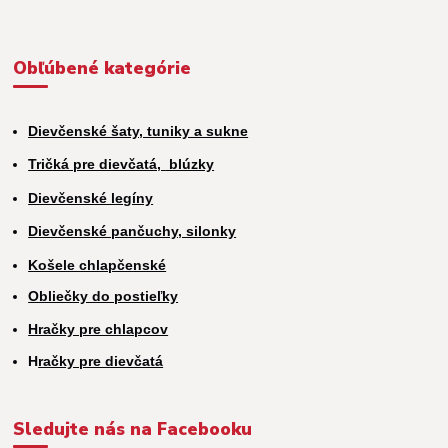
Obľúbené kategórie
Dievčenské šaty, tuniky a sukne
Tričká pre dievčatá,
blúzky
Dievčenské legíny
Dievčenské pančuchy, silonky
Košele chlapčenské
Obliečky do postieľky
Hračky pre chlapcov
H
račky pre dievčatá
Sledujte nás na Facebooku