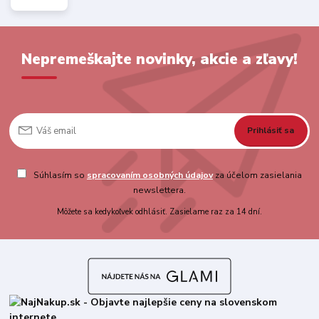
Nepremeškajte novinky, akcie a zľavy!
Prihlásiť sa
Súhlasím so
spracovaním osobných údajov
za účelom zasielania
newslettera.
Môžete sa kedykoľvek odhlásiť. Zasielame raz za 14 dní.