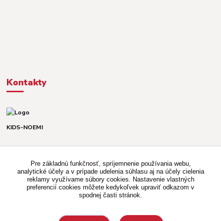
Kontakty
KIDS-NOEMI
Dávid alebo Martina
TEL. +421 903 920 831
Pre základnú funkčnosť, spríjemnenie používania webu,
(Po-Pia, 8-16 hod.)
analytické účely a v prípade udelenia súhlasu aj na účely cielenia
reklamy využívame súbory cookies. Nastavenie vlastných
kidsnoemi.shop@gmail.com
preferencií cookies môžete kedykoľvek upraviť odkazom v
spodnej časti stránok.