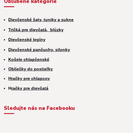
Obľúbené kategórie
Dievčenské šaty, tuniky a sukne
Tričká pre dievčatá,
blúzky
Dievčenské legíny
Dievčenské pančuchy, silonky
Košele chlapčenské
Obliečky do postieľky
Hračky pre chlapcov
H
račky pre dievčatá
Sledujte nás na Facebooku