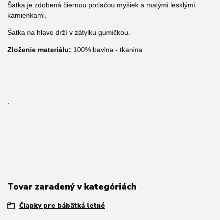
Šatka je zdobená čiernou potlačou myšiek a malými lesklými
kamienkami.
Šatka na hlave drží v zátylku gumičkou.
Zloženie materiálu:
100% bavlna - tkanina
.
Tovar zaradený v kategóriách
Čiapky pre bábätká letné