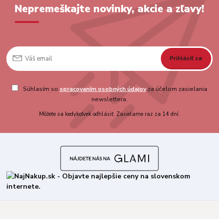
Nepremeškajte novinky, akcie a zľavy!
Prihlásiť sa
Súhlasím so
spracovaním osobných údajov
za účelom zasielania
newslettera.
Môžete sa kedykoľvek odhlásiť. Zasielame raz za 14 dní.