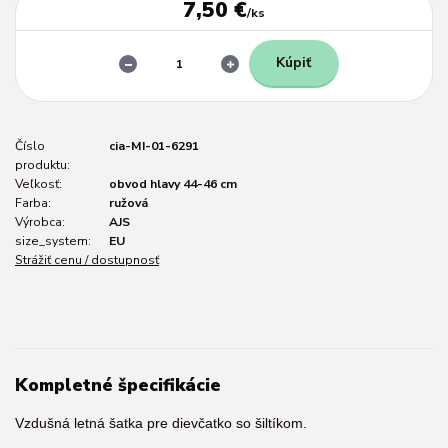
7,50 €
/
ks
Kúpiť
Číslo
cia-MI-01-6291
produktu:
Veľkosť:
obvod hlavy 44-46 cm
Farba:
ružová
Výrobca:
AJS
size_system:
EU
Strážiť cenu / dostupnosť
Kompletné špecifikácie
Vzdušná letná šatka pre dievčatko so šiltíkom.