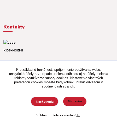
Kontakty
KIDS-NOEMI
Dávid alebo Martina
TEL. +421 903 920 831
Pre základnú funkčnosť, spríjemnenie používania webu,
(Po-Pia, 8-16 hod.)
analytické účely a v prípade udelenia súhlasu aj na účely cielenia
reklamy využívame súbory cookies. Nastavenie vlastných
kidsnoemi.shop@gmail.com
preferencií cookies môžete kedykoľvek upraviť odkazom v
spodnej časti stránok.
Súhlasím
Nastavenia
Vytvorené na
Eshop-rychlo.sk
Súhlas môžete odmietnuť
tu
.