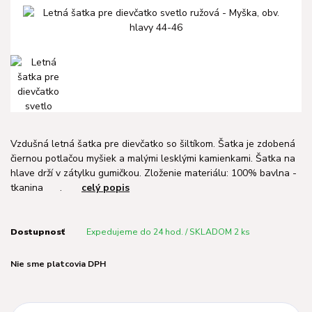
Vzdušná letná šatka pre dievčatko so šiltíkom. Šatka je zdobená
čiernou potlačou myšiek a malými lesklými kamienkami. Šatka na
hlave drží v zátylku gumičkou. Zloženie materiálu: 100% bavlna -
tkanina .
celý popis
Dostupnosť
Expedujeme do 24 hod. / SKLADOM 2 ks
Nie sme platcovia DPH