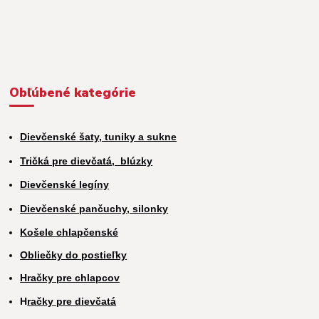
Obľúbené kategórie
Dievčenské šaty, tuniky a sukne
Tričká pre dievčatá,
blúzky
Dievčenské legíny
Dievčenské pančuchy, silonky
Košele chlapčenské
Obliečky do postieľky
Hračky pre chlapcov
H
račky pre dievčatá