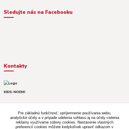
Sledujte nás na Facebooku
Kontakty
KIDS-NOEMI
Dávid alebo Martina
TEL. +421 903 920 831
Pre základnú funkčnosť, spríjemnenie používania webu,
(Po-Pia, 8-16 hod.)
analytické účely a v prípade udelenia súhlasu aj na účely cielenia
reklamy využívame súbory cookies. Nastavenie vlastných
kidsnoemi.shop@gmail.com
preferencií cookies môžete kedykoľvek upraviť odkazom v