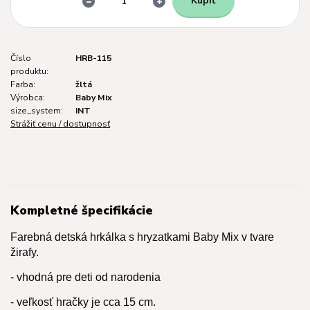
Kúpiť
Číslo
HRB-115
produktu:
Farba:
žltá
Výrobca:
Baby Mix
size_system:
INT
Strážiť cenu / dostupnosť
Kompletné špecifikácie
Farebná detská hrkálka s hryzatkami Baby Mix v tvare
žirafy.
- vhodná pre deti od narodenia
- veľkosť hračky je cca 15 cm.