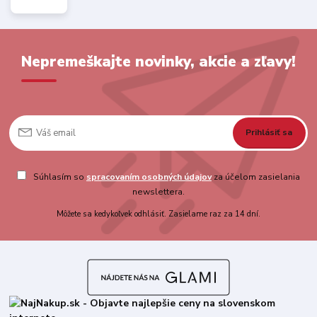
Nepremeškajte novinky, akcie a zľavy!
Prihlásiť sa
Súhlasím so
spracovaním osobných údajov
za účelom zasielania
newslettera.
Môžete sa kedykoľvek odhlásiť. Zasielame raz za 14 dní.