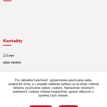
Kontakty
KIDS-NOEMI
Dávid alebo Martina
TEL. +421 903 920 831
Pre základnú funkčnosť, spríjemnenie používania webu,
(Po-Pia, 8-16 hod.)
analytické účely a v prípade udelenia súhlasu aj na účely cielenia
reklamy využívame súbory cookies. Nastavenie vlastných
kidsnoemi.shop@gmail.com
preferencií cookies môžete kedykoľvek upraviť odkazom v
spodnej časti stránok.