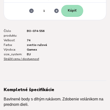
Kúpiť
Číslo
BO-074-556
produktu:
Veľkosť:
74
Farba:
svetlo ružová
Výrobca:
Gamex
size_system:
EU
Strážiť cenu / dostupnosť
Kompletné špecifikácie
Bavlnené body s dlhým rukávom. Zdobenie volánikom na
prednom dieli.