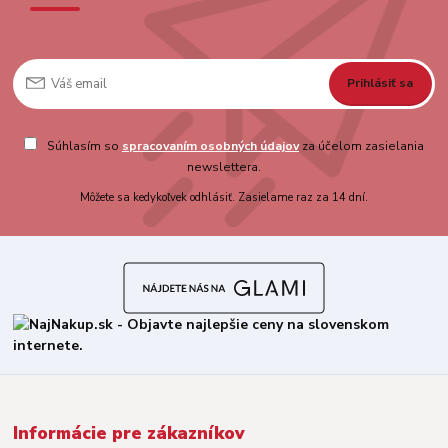
Prihlásiť sa
Súhlasím so
spracovaním osobných údajov
za účelom zasielania
newslettera.
Môžete sa kedykoľvek odhlásiť. Zasielame raz za 14 dní.
Informácie pre zákazníkov