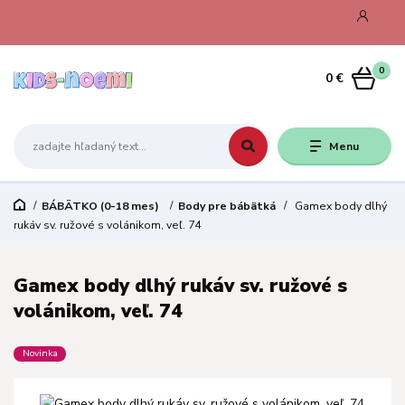
0
0 €
Menu
BÁBÄTKO (0-18 mes)
Body pre bábätká
Gamex body dlhý
rukáv sv. ružové s volánikom, veľ. 74
Gamex body dlhý rukáv sv. ružové s
volánikom, veľ. 74
Novinka