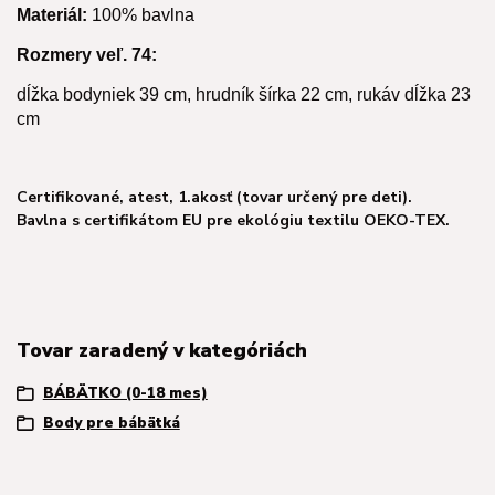
Materiál:
100% bavlna
Rozmery veľ. 74:
dĺžka bodyniek 39 cm, hrudník šírka 22 cm, rukáv dĺžka 23
cm
Certifikované, atest, 1.akosť (tovar určený pre deti).
Bavlna s certifikátom EU pre ekológiu textilu OEKO-TEX.
Tovar zaradený v kategóriách
BÁBÄTKO (0-18 mes)
Body pre bábätká