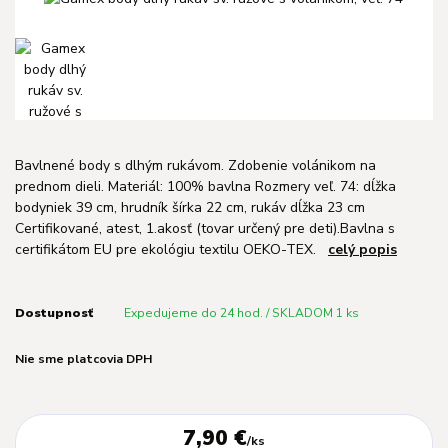
Bavlnené body s dlhým rukávom. Zdobenie volánikom na
prednom dieli. Materiál: 100% bavlna Rozmery veľ. 74: dĺžka
bodyniek 39 cm, hrudník šírka 22 cm, rukáv dĺžka 23 cm
Certifikované, atest, 1.akosť (tovar určený pre deti).Bavlna s
certifikátom EU pre ekológiu textilu OEKO-TEX.
celý popis
Dostupnosť
Expedujeme do 24 hod. / SKLADOM 1 ks
Nie sme platcovia DPH
7,90 €
/
ks