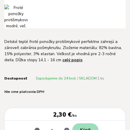
Detské teplé froté ponožky protišmykové perfektne zahrejú a
zároveň zabránia pošmyknutiu. Zloženie materiálu: 82% bavlna,
15% polyester, 3% elastan. Veľkosť je vhodná pre 2-3 ročné
dieťa. Dĺžka stopy 14,1 - 16 cm
celý popis
Dostupnosť
Expedujeme do 24 hod. / SKLADOM 1 ks
Nie sme platcovia DPH
2,30 €
/
ks
Kúpiť