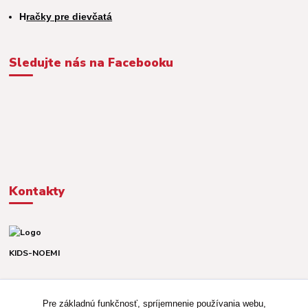
H
račky pre dievčatá
Sledujte nás na Facebooku
Kontakty
KIDS-NOEMI
Dávid alebo Martina
TEL. +421 903 920 831
Pre základnú funkčnosť, spríjemnenie používania webu,