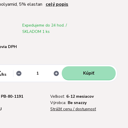
polyamid, 5% elastan
celý popis
Expedujeme do 24 hod. /
SKLADOM 1 ks
ovia DPH
€
Kúpiť
/
ks
PB-80-1191
Veľkosť:
6-12 mesiacov
Výrobca:
Be snazzy
U
Strážiť cenu / dostupnosť