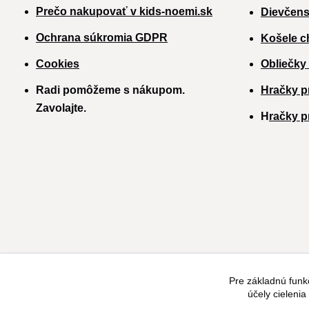
Prečo nakupovať v kids-noemi.sk
Dievčens
Ochrana súkromia GDPR
Košele c
Cookies
Obliečky
Radi pomôžeme s nákupom.
Hračky p
Zavolajte.
H
račky p
Pre základnú funk
účely cieleni