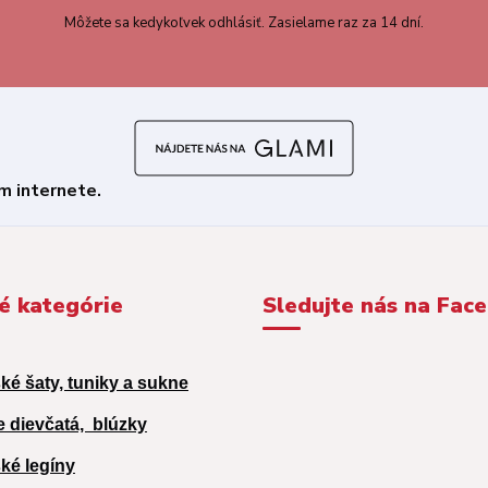
Môžete sa kedykoľvek odhlásiť. Zasielame raz za 14 dní.
é kategórie
Sledujte nás na Fac
ké šaty, tuniky a sukne
e dievčatá,
blúzky
ké legíny