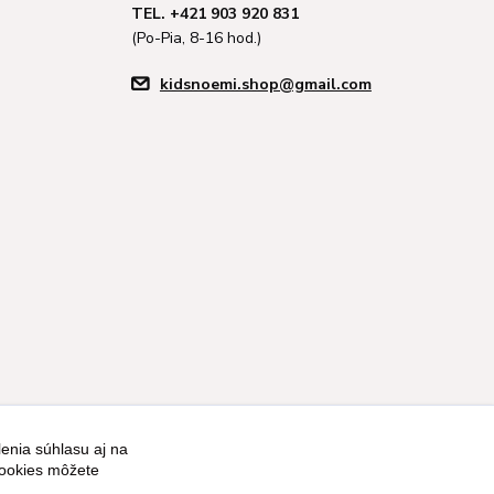
TEL. +421 903 920 831
(Po-Pia, 8-16 hod.)
kidsnoemi.shop@gmail.com
enia súhlasu aj na
Vytvorené na
Eshop-rychlo.sk
cookies môžete