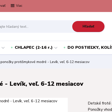
vať
Viac
Hľadať
CHLAPEC (2-16 r.)
DO POSTIEĽKY, KOLÍ
 ponožky protišmykové modré - Levík, veľ. 6-12 mesiacov
- Levík, veľ. 6-12 mesiacov
Detské froté
Ponožky vhod