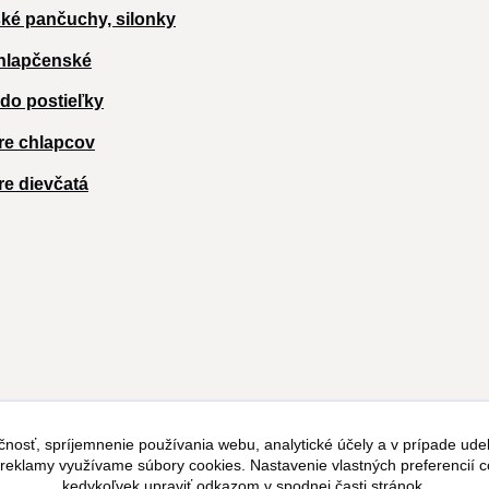
ké pančuchy, silonky
hlapčenské
 do postieľky
re chlapcov
re dievčatá
čnosť, spríjemnenie používania webu, analytické účely a v prípade udel
a reklamy využívame súbory cookies. Nastavenie vlastných preferencií 
kedykoľvek upraviť odkazom v spodnej časti stránok.