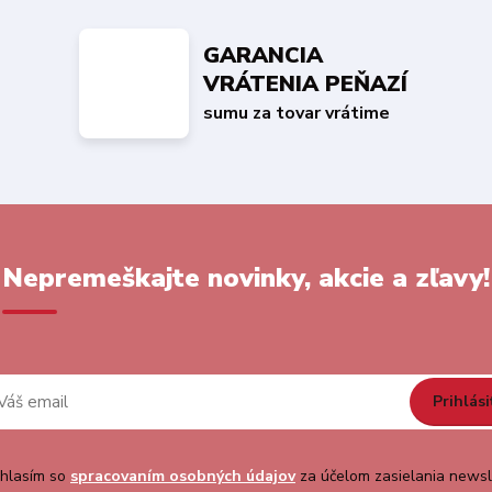
GARANCIA
VRÁTENIA PEŇAZÍ
sumu za tovar vrátime
Nepremeškajte novinky, akcie a zľavy!
Prihlási
hlasím so
spracovaním osobných údajov
za účelom zasielania newsl