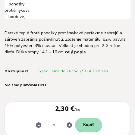
Detské teplé froté ponožky protišmykové perfektne zahrejú a
zároveň zabránia pošmyknutiu. Zloženie materiálu: 82% bavlna,
15% polyester, 3% elastan. Veľkosť je vhodná pre 2-3 ročné
dieťa. Dĺžka stopy 14,1 - 16 cm
celý popis
Dostupnosť
Expedujeme do 24 hod. / SKLADOM 1 ks
Nie sme platcovia DPH
2,30 €
/
ks
Kúpiť