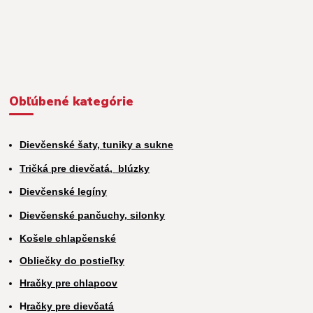
Obľúbené kategórie
Dievčenské šaty, tuniky a sukne
Tričká pre dievčatá,
blúzky
Dievčenské legíny
Dievčenské pančuchy, silonky
Košele chlapčenské
Obliečky do postieľky
Hračky pre chlapcov
H
račky pre dievčatá