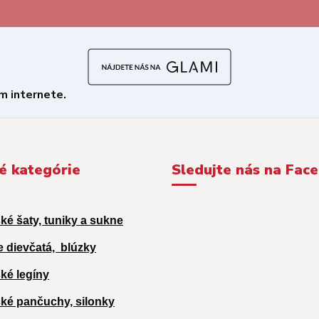
é kategórie
Sledujte nás na Fac
ké šaty, tuniky a sukne
e dievčatá,
blúzky
ké legíny
ké pančuchy, silonky