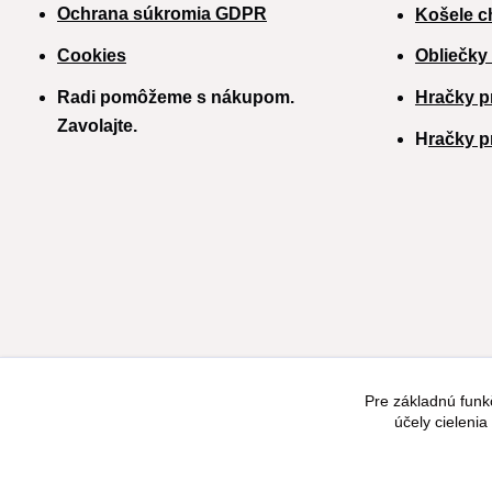
Ochrana súkromia GDPR
Košele c
Cookies
Obliečky
Radi pomôžeme s nákupom.
Hračky p
Zavolajte.
H
račky p
Pre základnú funk
účely cieleni