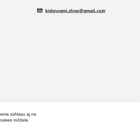
kidsnoemi.shop@gmail.com
enia súhlasu aj na
Vytvorené na
Eshop-rychlo.sk
cookies môžete