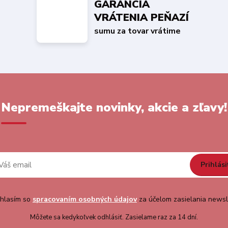
GARANCIA
VRÁTENIA PEŇAZÍ
sumu za tovar vrátime
Nepremeškajte novinky, akcie a zľavy!
Prihlási
hlasím so
spracovaním osobných údajov
za účelom zasielania newsl
Môžete sa kedykoľvek odhlásiť. Zasielame raz za 14 dní.