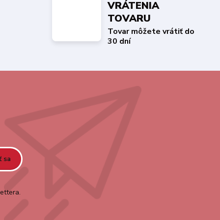
VRÁTENIA
TOVARU
Tovar môžete vrátiť do
30 dní
ť sa
ettera.