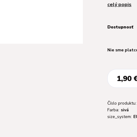
celý popis
Dostupnosť
Nie sme platc
1,90 
Číslo produktu:
Farba:
sivá
size_system:
E