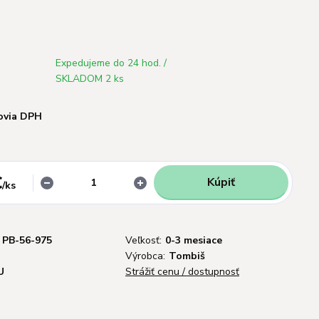
Expedujeme do 24 hod. /
SKLADOM 2 ks
ovia DPH
€
Kúpiť
/
ks
PB-56-975
Veľkosť:
0-3 mesiace
Výrobca:
Tombiš
U
Strážiť cenu / dostupnosť