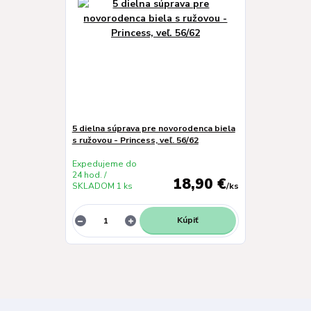
5 dielna súprava pre novorodenca biela
s ružovou - Princess, veľ. 56/62
Expedujeme do
24 hod. /
18,90 €
SKLADOM 1 ks
/
ks
Kúpiť