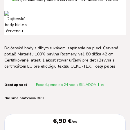
Dojčenské body s dlhým rukávom, zapínanie na pleci. Červená
potlač. Materiál: 100% bavlna Rozmery: veľ. 80 dĺžka 42 cm
Certifikované, atest, 1.akosť (tovar určený pre deti).Bavlna s
certifikátom EU pre ekológiu textilu OEKO-TEX.
celý popis
Dostupnosť
Expedujeme do 24 hod. / SKLADOM 1 ks
Nie sme platcovia DPH
6,90 €
/
ks