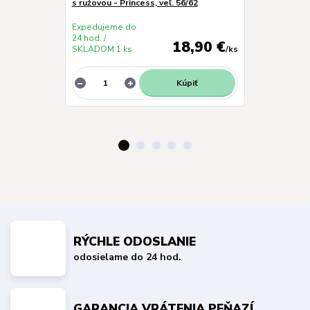
s ružovou - Princess, veľ. 56/62
ružové - Big a
Expedujeme do
Expedujeme 
24 hod. /
24 hod. /
18,90 €
SKLADOM 1 ks
/
ks
SKLADOM 1 k
Kúpiť
RÝCHLE ODOSLANIE
odosielame do 24 hod.
GARANCIA VRÁTENIA PEŇAZÍ