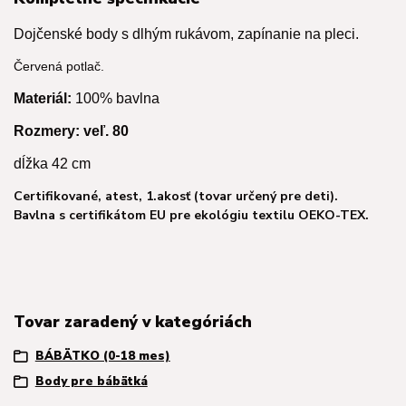
Dojčenské body s dlhým rukávom, zapínanie na pleci.
Červená potlač.
Materiál:
100% bavlna
Rozmery: v
eľ. 80
dĺžka 42 cm
Certifikované, atest, 1.akosť (tovar určený pre deti).
Bavlna s certifikátom EU pre ekológiu textilu OEKO-TEX.
Tovar zaradený v kategóriách
BÁBÄTKO (0-18 mes)
Body pre bábätká