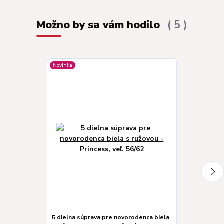
Možno by sa vám hodilo
5
Novinka
Novinka
5 dielna súprava pre novorodenca biela
Bavlnené dup