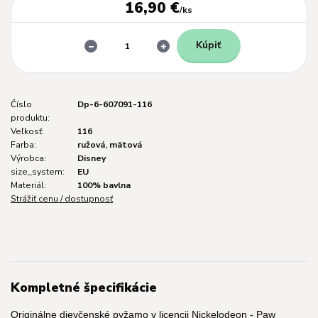
16,90 €
/
ks
Kúpiť
Číslo
Dp-6-607091-116
produktu:
Veľkosť:
116
Farba:
ružová, mätová
Výrobca:
Disney
size_system:
EU
Materiál:
100% bavlna
Strážiť cenu / dostupnosť
Kompletné špecifikácie
Originálne dievčenské pyžamo v licencii Nickelodeon - Paw