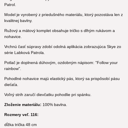
Patrol.
Model je vyrobený z priedušného materiálu, ktorý pozostáva len z
kvalitnej bavlny.
Ružový a mätový komplet obsahuje tričko s dlhým rukávom a
nohavice.
Vrchnú časť súpravy zdobí odolná aplikácia zobrazujúca Skye zo
série Labková Patrola.
Potlač je doplnená dúhovým, ozdobným nápisom: "Follow your
rainbow".
Pohodlné nohavice majú elastický pás, ktorý sa prispôsobí pásu
dieťaťa.
Voľný strih zaručí dievčatku pohodlie pri spánku.
Zloženie materiálu:
100% bavlna.
Rozmery veľ. 116:
dĺžka trička 48 cm