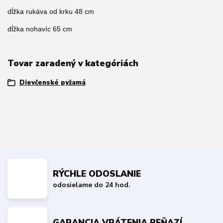
dĺžka rukáva od krku 48 cm
dĺžka nohavíc 65 cm
Tovar zaradený v kategóriách
Dievčenské pyžamá
RÝCHLE ODOSLANIE
odosielame do 24 hod.
GARANCIA VRÁTENIA PEŇAZÍ