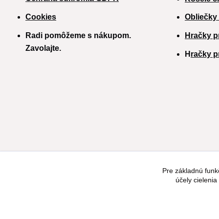
Cookies
Obliečky
Radi pomôžeme s nákupom.
Hračky p
Zavolajte.
H
račky p
Pre základnú funk
účely cieleni