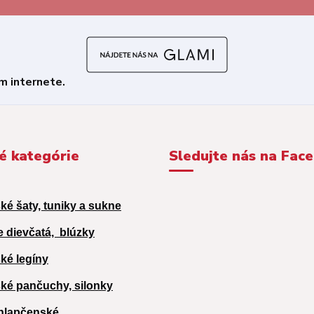
é kategórie
Sledujte nás na Fac
ké šaty, tuniky a sukne
e dievčatá,
blúzky
ké legíny
ké pančuchy, silonky
hlapčenské