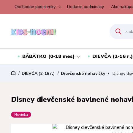
Obchodné podmienky
Dodacie podmienky
Ako nakupo
BÁBÄTKO (0-18 mes)
DIEVČA (2-16 r.)
DIEVČA (2-16 r.)
Dievčenské nohavičky
Disney diev
Disney dievčenské bavlnené nohavič
Novinka