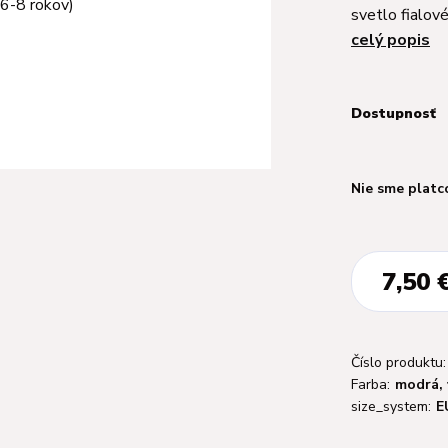
svetlo fialov
celý popis
Dostupnosť
Nie sme platc
7,50 
Číslo produktu:
Farba:
modrá, 
size_system:
E