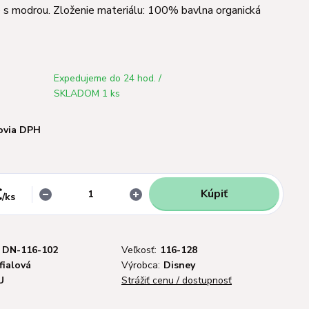
é s modrou. Zloženie materiálu: 100% bavlna organická
Expedujeme do 24 hod. /
SKLADOM 1 ks
ovia DPH
€
Kúpiť
/
ks
DN-116-102
Veľkosť:
116-128
fialová
Výrobca:
Disney
U
Strážiť cenu / dostupnosť