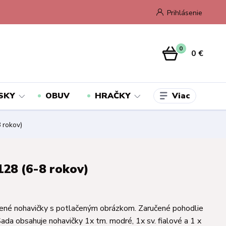
Prihlásenie
0
0 €
Viac
SKY
OBUV
HRAČKY
 rokov)
128 (6-8 rokov)
ené nohavičky s potlačeným obrázkom. Zaručené pohodlie
Sada obsahuje nohavičky 1x tm. modré, 1x sv. fialové a 1 x