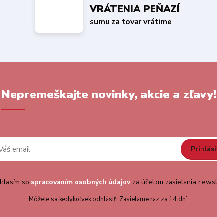
VRÁTENIA PEŇAZÍ
sumu za tovar vrátime
Nepremeškajte novinky, akcie a zľavy!
Prihlási
hlasím so
spracovaním osobných údajov
za účelom zasielania newsl
Môžete sa kedykoľvek odhlásiť. Zasielame raz za 14 dní.