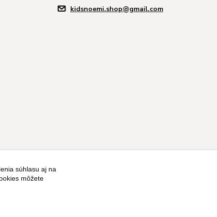
kidsnoemi.shop@gmail.com
enia súhlasu aj na
Vytvorené na
Eshop-rychlo.sk
cookies môžete