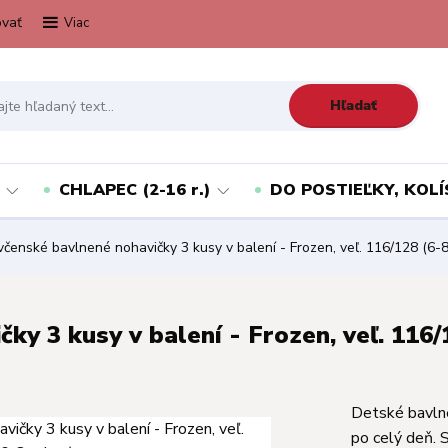
vať
Viac
Hľadať
CHLAPEC (2-16 r.)
DO POSTIEĽKY, KOLÍ
čenské bavlnené nohavičky 3 kusy v balení - Frozen, veľ. 116/128 (6-8
ky 3 kusy v balení - Frozen, veľ. 116/
Detské bavln
po celý deň. 