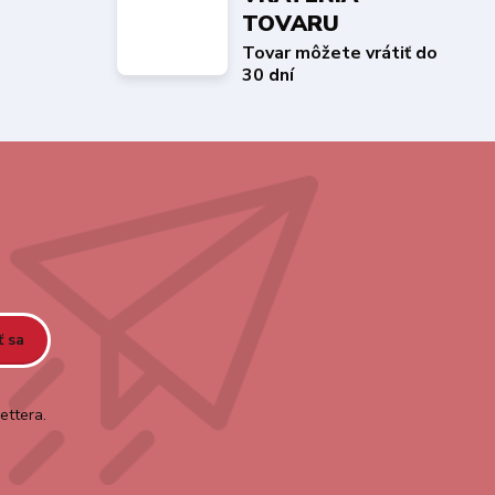
TOVARU
Tovar môžete vrátiť do
30 dní
ť sa
ettera.