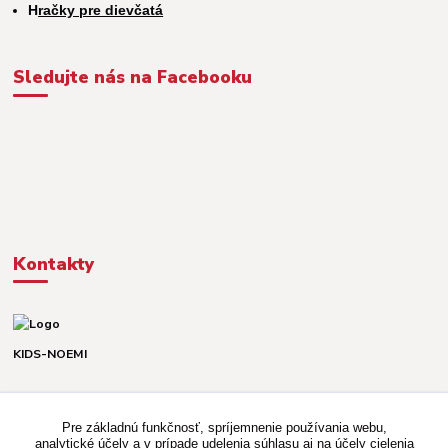
H
račky pre dievčatá
Sledujte nás na Facebooku
Kontakty
KIDS-NOEMI
Dávid alebo Martina
TEL. +421 903 920 831
Pre základnú funkčnosť, spríjemnenie používania webu,
(Po-Pia, 8-16 hod.)
analytické účely a v prípade udelenia súhlasu aj na účely cielenia