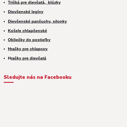
Tričká pre dievčatá,
blúzky
Dievčenské legíny
Dievčenské pančuchy, silonky
Košele chlapčenské
Obliečky do postieľky
Hračky pre chlapcov
H
račky pre dievčatá
Sledujte nás na Facebooku