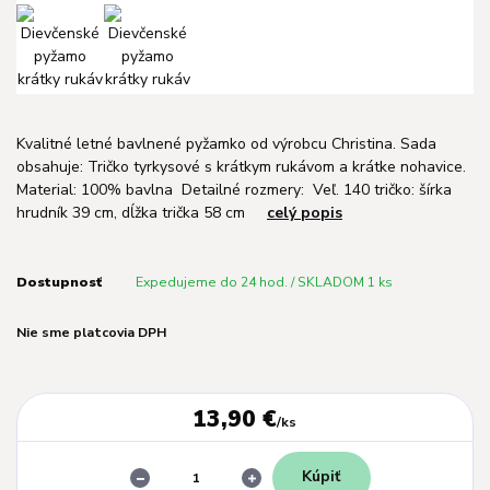
Kvalitné letné bavlnené pyžamko od výrobcu Christina. Sada
obsahuje: Tričko tyrkysové s krátkym rukávom a krátke nohavice.
Material: 100% bavlna Detailné rozmery: Veľ. 140 tričko: šírka
hrudník 39 cm, dĺžka trička 58 cm
celý popis
Dostupnosť
Expedujeme do 24 hod. / SKLADOM 1 ks
Nie sme platcovia DPH
13,90 €
/
ks
Kúpiť