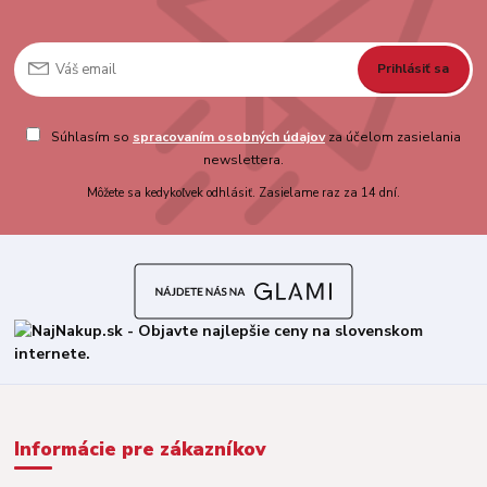
Prihlásiť sa
Súhlasím so
spracovaním osobných údajov
za účelom zasielania
newslettera.
Môžete sa kedykoľvek odhlásiť. Zasielame raz za 14 dní.
Informácie pre zákazníkov