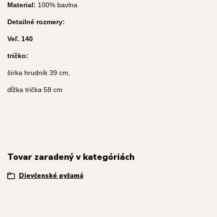
Material:
100% bavlna
Detailné rozmery:
Veľ. 140
tričko:
šírka hrudník 39 cm,
dĺžka trička 58 cm
Tovar zaradený v kategóriách
Dievčenské pyžamá