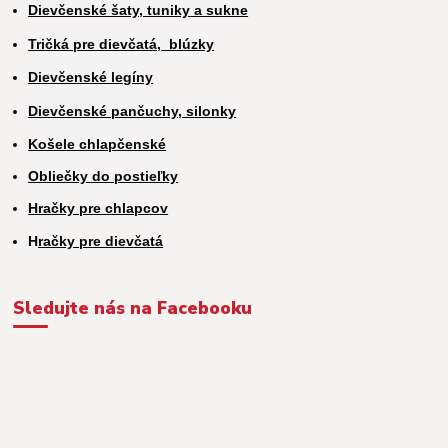
Dievčenské šaty, tuniky a sukne
Tričká pre dievčatá,
blúzky
Dievčenské legíny
Dievčenské pančuchy, silonky
Košele chlapčenské
Obliečky do postieľky
Hračky pre chlapcov
H
račky pre dievčatá
Sledujte nás na Facebooku