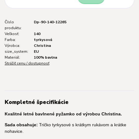
Číslo
Dp-90-140-12265
produktu:
Veľkosť:
140
Farba:
tyrkysová
Výrobca:
Christina
size_system:
EU
Materiál:
100% bavlna
Strážiť cenu / dostupnosť
Kompletné špecifikácie
Kvalitné letné bavlnené pyžamko od výrobcu Christina.
Sada obsahuje:
Tričko tyrkysové s krátkym rukávom a krátke
nohavice.