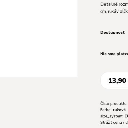
Detailné rozme
cm, rukáv dĺ
Dostupnosť
Nie sme platc
13,90
Číslo produktu:
Farba:
ružová
size_system:
E
Strážiť cenu / 