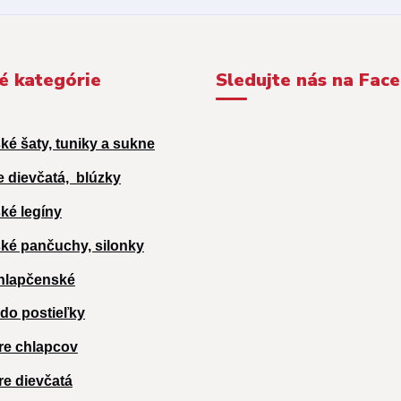
é kategórie
Sledujte nás na Fac
ké šaty, tuniky a sukne
e dievčatá,
blúzky
ké legíny
ké pančuchy, silonky
hlapčenské
 do postieľky
re chlapcov
re dievčatá