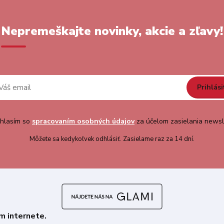
Nepremeškajte novinky, akcie a zľavy!
Prihlási
hlasím so
spracovaním osobných údajov
za účelom zasielania newsl
Môžete sa kedykoľvek odhlásiť. Zasielame raz za 14 dní.