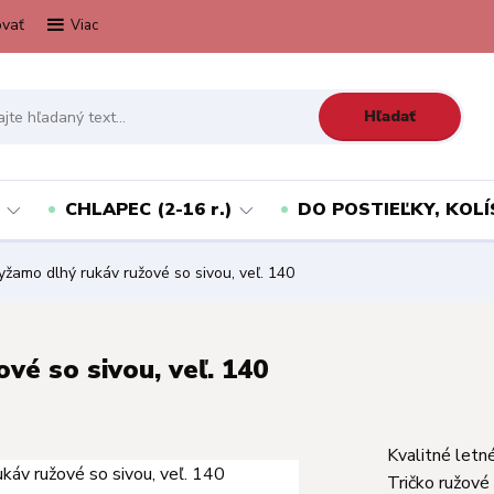
vať
Viac
Hľadať
CHLAPEC (2-16 r.)
DO POSTIEĽKY, KOLÍ
žamo dlhý rukáv ružové so sivou, veľ. 140
vé so sivou, veľ. 140
Kvalitné letn
Tričko ružové