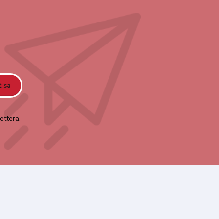
ť sa
ettera.