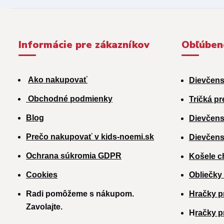
Informácie pre zákazníkov
Obľúben
Ako nakupovať
Dievčens
Obchodné podmienky
Tričká pr
Blog
Dievčens
Prečo nakupovať v kids-noemi.sk
Dievčens
Ochrana súkromia GDPR
Košele c
Cookies
Obliečky
Radi pomôžeme s nákupom.
Hračky p
Zavolajte.
H
račky p