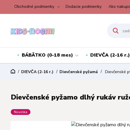
Obchodné podmienky
Dodacie podmienky
Ako nakupo
BÁBÄTKO (0-18 mes)
DIEVČA (2-16 r.)
DIEVČA (2-16 r.)
Dievčenské pyžamá
Dievčenské py
Dievčenské pyžamo dlhý rukáv ružo
Novinka