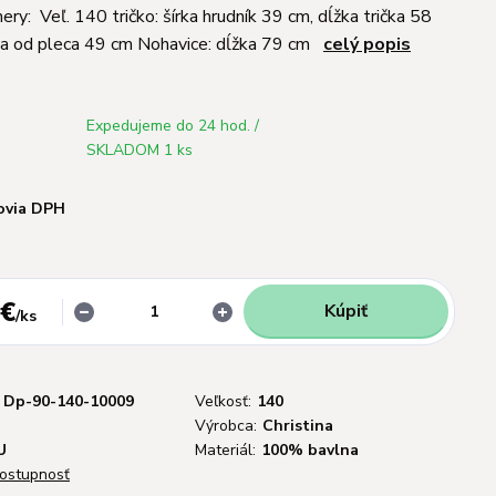
ry: Veľ. 140 tričko: šírka hrudník 39 cm, dĺžka trička 58
žka od pleca 49 cm Nohavice: dĺžka 79 cm
celý popis
Expedujeme do 24 hod. /
SKLADOM 1 ks
ovia DPH
 €
Kúpiť
/
ks
Dp-90-140-10009
Veľkosť:
140
Výrobca:
Christina
U
Materiál:
100% bavlna
dostupnosť