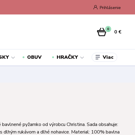
Prihlásenie
0
0 €
Viac
SKY
OBUV
HRAČKY
é bavlnené pyžamko od výrobcu Christina. Sada obsahuje:
 s dlhým rukávom a dlhé nohavice. Material: 100% bavlna