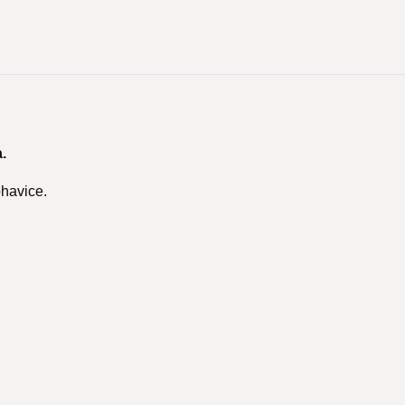
.
havice.