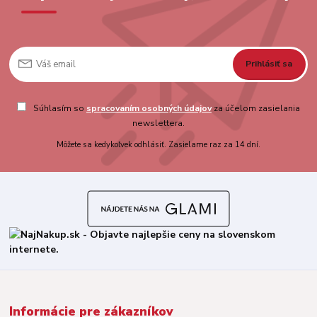
Prihlásiť sa
Súhlasím so
spracovaním osobných údajov
za účelom zasielania
newslettera.
Môžete sa kedykoľvek odhlásiť. Zasielame raz za 14 dní.
Informácie pre zákazníkov