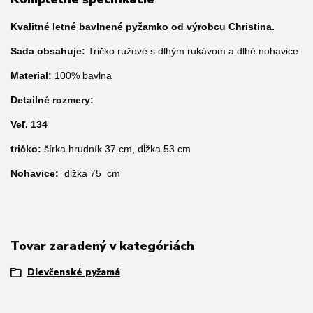
Kvalitné letné bavlnené pyžamko od výrobcu Christina.
Sada obsahuje:
Tričko ružové s dlhým rukávom a dlhé nohavice.
Material:
100% bavlna
Detailné rozmery:
Veľ. 134
tričko:
šírka hrudník 37 cm, dĺžka 53 cm
Nohavice:
dĺžka 75 cm
Tovar zaradený v kategóriách
Dievčenské pyžamá