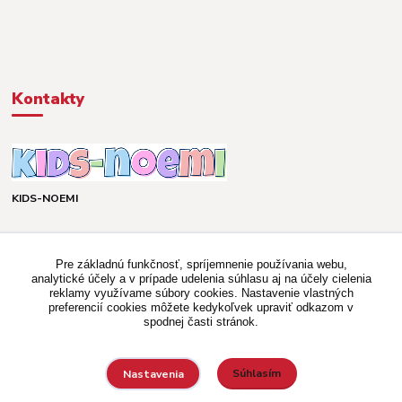
Kontakty
KIDS-NOEMI
Dávid alebo Martina
TEL. +421 903 920 831
Pre základnú funkčnosť, spríjemnenie používania webu,
(Po-Pia, 8-16 hod.)
analytické účely a v prípade udelenia súhlasu aj na účely cielenia
reklamy využívame súbory cookies. Nastavenie vlastných
kidsnoemi.shop@gmail.com
preferencií cookies môžete kedykoľvek upraviť odkazom v
spodnej časti stránok.
Súhlasím
Nastavenia