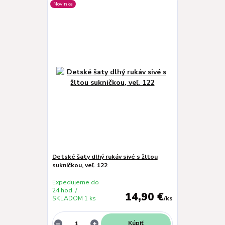
Novinka
Detské šaty dlhý rukáv sivé s žltou
sukničkou, veľ. 122
Expedujeme do
24 hod. /
14,90 €
SKLADOM 1 ks
/
ks
Kúpiť