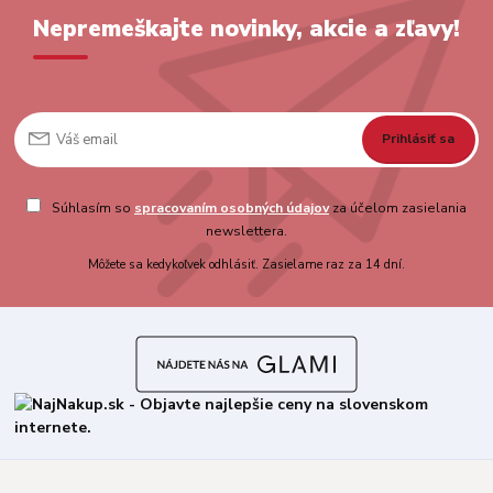
Nepremeškajte novinky, akcie a zľavy!
Prihlásiť sa
Súhlasím so
spracovaním osobných údajov
za účelom zasielania
newslettera.
Môžete sa kedykoľvek odhlásiť. Zasielame raz za 14 dní.