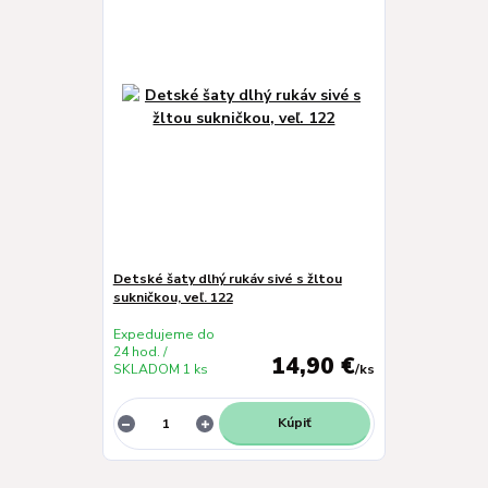
Detské šaty dlhý rukáv sivé s žltou
sukničkou, veľ. 122
Expedujeme do
24 hod. /
14,90 €
SKLADOM 1 ks
/
ks
Kúpiť