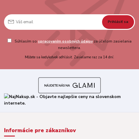
Prihlásiť sa
Súhlasím so
spracovaním osobných údajov
za účelom zasielania
newslettera.
Môžete sa kedykoľvek odhlásiť. Zasielame raz za 14 dní.
Informácie pre zákazníkov