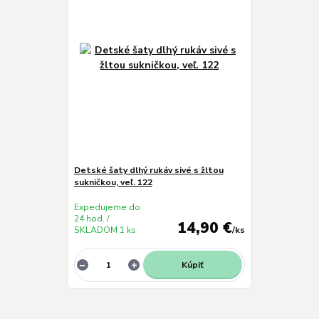
Detské šaty dlhý rukáv sivé s žltou
sukničkou, veľ. 122
Expedujeme do
24 hod. /
14,90 €
SKLADOM 1 ks
/
ks
Kúpiť