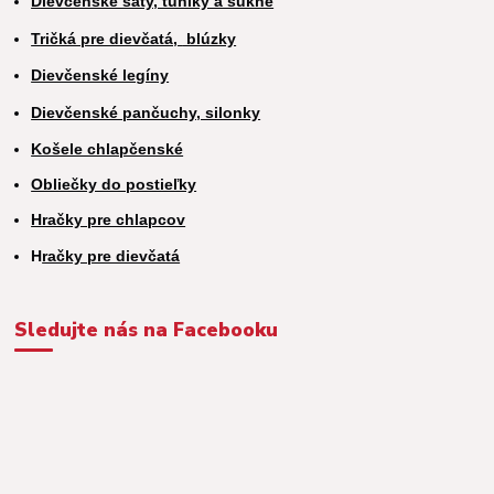
Dievčenské šaty, tuniky a sukne
Tričká pre dievčatá,
blúzky
Dievčenské legíny
Dievčenské pančuchy, silonky
Košele chlapčenské
Obliečky do postieľky
Hračky pre chlapcov
H
račky pre dievčatá
Sledujte nás na Facebooku