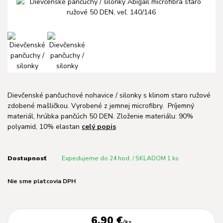
Dievčenské pančuchové nohavice / silonky s klinom staro ružové
zdobené mašličkou. Vyrobené z jemnej microfibry. Príjemný
materiál, hrúbka pančúch 50 DEN. Zloženie materiálu: 90%
polyamid, 10% elastan
celý popis
Dostupnosť
Expedujeme do 24 hod. / SKLADOM 1 ks
Nie sme platcovia DPH
6,90 €
/
ks