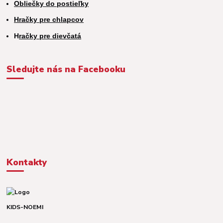
Obliečky do postieľky
Hračky pre chlapcov
H
račky pre dievčatá
Sledujte nás na Facebooku
Kontakty
KIDS-NOEMI