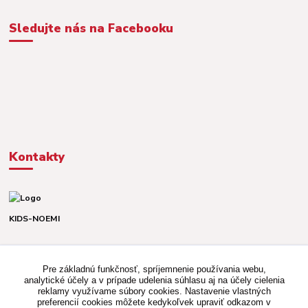
Sledujte nás na Facebooku
Kontakty
KIDS-NOEMI
Dávid alebo Martina
TEL. +421 903 920 831
Pre základnú funkčnosť, spríjemnenie používania webu,
(Po-Pia, 8-16 hod.)
analytické účely a v prípade udelenia súhlasu aj na účely cielenia
reklamy využívame súbory cookies. Nastavenie vlastných
kidsnoemi.shop@gmail.com
preferencií cookies môžete kedykoľvek upraviť odkazom v