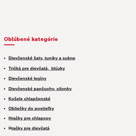
Obľúbené kategórie
Dievčenské šaty, tuniky a sukne
Tričká pre dievčatá,
blúzky
Dievčenské legíny
Dievčenské pančuchy, silonky
Košele chlapčenské
Obliečky do postieľky
Hračky pre chlapcov
H
račky pre dievčatá