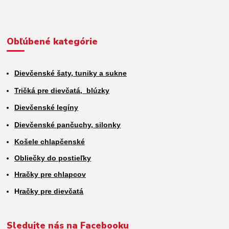
Obľúbené kategórie
Dievčenské šaty, tuniky a sukne
Tričká pre dievčatá,
blúzky
Dievčenské legíny
Dievčenské pančuchy, silonky
Košele chlapčenské
Obliečky do postieľky
Hračky pre chlapcov
H
račky pre dievčatá
Sledujte nás na Facebooku