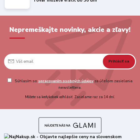
Tovar môžete vrátiť do 30 dní
Nepremeškajte novinky, akcie a zľavy!
Prihlásiť sa
Súhlasím so
spracovaním osobných údajov
za účelom zasielania
newslettera.
Môžete sa kedykoľvek odhlásiť. Zasielame raz za 14 dní.