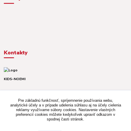
Kontakty
KIDS-NOEMI
Dávid alebo Martina
TEL. +421 903 920 831
Pre základnú funkčnosť, spríjemnenie používania webu,
(Po-Pia, 8-16 hod.)
analytické účely a v prípade udelenia súhlasu aj na účely cielenia
reklamy využívame súbory cookies. Nastavenie vlastných
kidsnoemi.shop@gmail.com
preferencií cookies môžete kedykoľvek upraviť odkazom v
spodnej časti stránok.