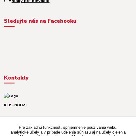
H
račky pre dievčatá
Sledujte nás na Facebooku
Kontakty
KIDS-NOEMI
Dávid alebo Martina
TEL. +421 903 920 831
Pre základnú funkčnosť, spríjemnenie používania webu,
(Po-Pia, 8-16 hod.)
analytické účely a v prípade udelenia súhlasu aj na účely cielenia