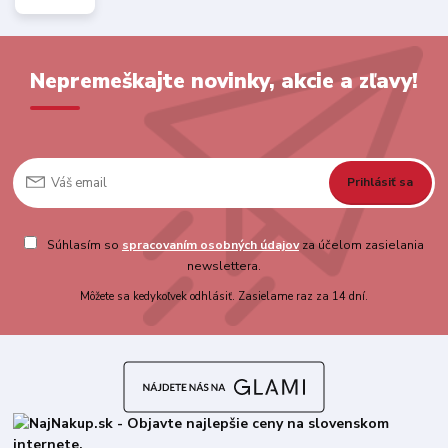
Nepremeškajte novinky, akcie a zľavy!
Prihlásiť sa
Súhlasím so
spracovaním osobných údajov
za účelom zasielania
newslettera.
Môžete sa kedykoľvek odhlásiť. Zasielame raz za 14 dní.