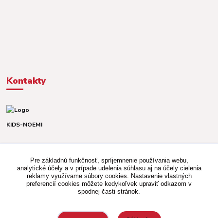
Kontakty
KIDS-NOEMI
Dávid alebo Martina
TEL. +421 903 920 831
Pre základnú funkčnosť, spríjemnenie používania webu,
(Po-Pia, 8-16 hod.)
analytické účely a v prípade udelenia súhlasu aj na účely cielenia
reklamy využívame súbory cookies. Nastavenie vlastných
kidsnoemi.shop@gmail.com
preferencií cookies môžete kedykoľvek upraviť odkazom v
spodnej časti stránok.