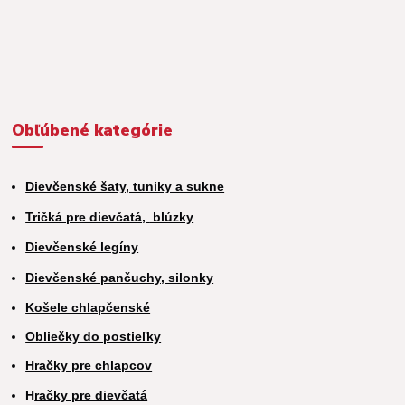
Obľúbené kategórie
Dievčenské šaty, tuniky a sukne
Tričká pre dievčatá,
blúzky
Dievčenské legíny
Dievčenské pančuchy, silonky
Košele chlapčenské
Obliečky do postieľky
Hračky pre chlapcov
H
račky pre dievčatá