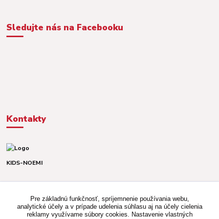
Sledujte nás na Facebooku
Kontakty
KIDS-NOEMI
Dávid alebo Martina
TEL. +421 903 920 831
Pre základnú funkčnosť, spríjemnenie používania webu,
(Po-Pia, 8-16 hod.)
analytické účely a v prípade udelenia súhlasu aj na účely cielenia
reklamy využívame súbory cookies. Nastavenie vlastných