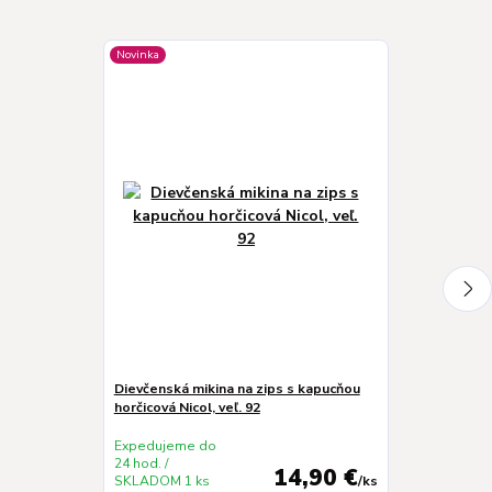
Novinka
Novinka
Dievčenská mikina na zips s kapucňou
Detské šaty k
horčicová Nicol, veľ. 92
92
Expedujeme do
Expedujeme 
24 hod. /
24 hod. /
14,90 €
SKLADOM 1 ks
/
ks
SKLADOM 1 k