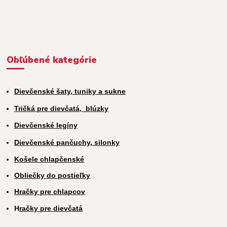
Obľúbené kategórie
Dievčenské šaty, tuniky a sukne
Tričká pre dievčatá,
blúzky
Dievčenské legíny
Dievčenské pančuchy, silonky
Košele chlapčenské
Obliečky do postieľky
Hračky pre chlapcov
H
račky pre dievčatá