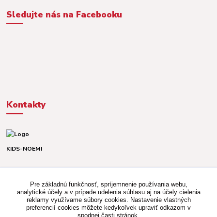
Sledujte nás na Facebooku
Kontakty
KIDS-NOEMI
Dávid alebo Martina
TEL. +421 903 920 831
Pre základnú funkčnosť, spríjemnenie používania webu,
(Po-Pia, 8-16 hod.)
analytické účely a v prípade udelenia súhlasu aj na účely cielenia
reklamy využívame súbory cookies. Nastavenie vlastných
kidsnoemi.shop@gmail.com
preferencií cookies môžete kedykoľvek upraviť odkazom v
spodnej časti stránok.