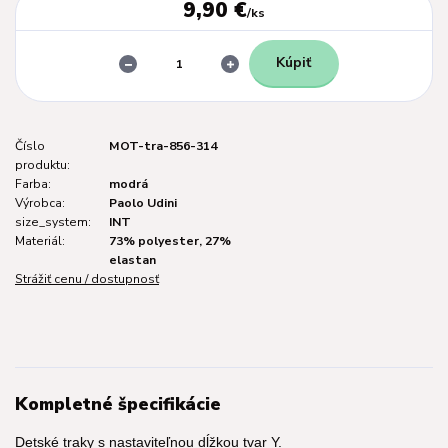
9,90 €
/
ks
Kúpiť
Číslo
MOT-tra-856-314
produktu:
Farba:
modrá
Výrobca:
Paolo Udini
size_system:
INT
Materiál:
73% polyester, 27%
elastan
Strážiť cenu / dostupnosť
Kompletné špecifikácie
Detské traky s nastaviteľnou dĺžkou tvar Y.