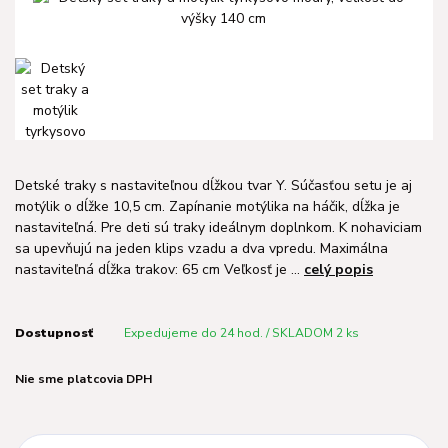
Detské traky s nastaviteľnou dĺžkou tvar Y. Súčasťou setu je aj
motýlik o dĺžke 10,5 cm. Zapínanie motýlika na háčik, dĺžka je
nastaviteľná. Pre deti sú traky ideálnym doplnkom. K nohaviciam
sa upevňujú na jeden klips vzadu a dva vpredu. Maximálna
nastaviteľná dĺžka trakov: 65 cm Veľkosť je ...
celý popis
Dostupnosť
Expedujeme do 24 hod. / SKLADOM 2 ks
Nie sme platcovia DPH