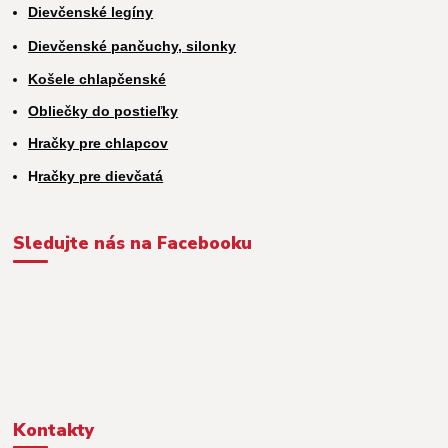
Dievčenské legíny
Dievčenské pančuchy, silonky
Košele chlapčenské
Obliečky do postieľky
Hračky pre chlapcov
H
račky pre dievčatá
Sledujte nás na Facebooku
Kontakty