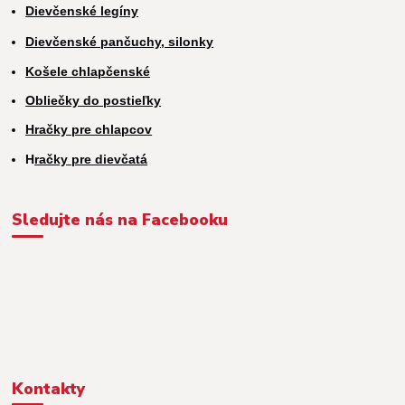
Dievčenské legíny
Dievčenské pančuchy, silonky
Košele chlapčenské
Obliečky do postieľky
Hračky pre chlapcov
H
račky pre dievčatá
Sledujte nás na Facebooku
Kontakty