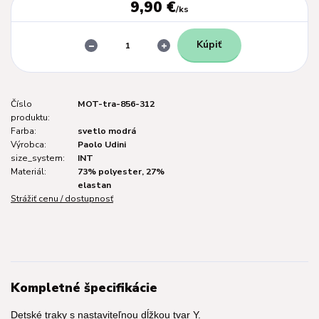
9,90 €
/
ks
Kúpiť
Číslo
MOT-tra-856-312
produktu:
Farba:
svetlo modrá
Výrobca:
Paolo Udini
size_system:
INT
Materiál:
73% polyester, 27%
elastan
Strážiť cenu / dostupnosť
Kompletné špecifikácie
Detské traky s nastaviteľnou dĺžkou tvar Y.