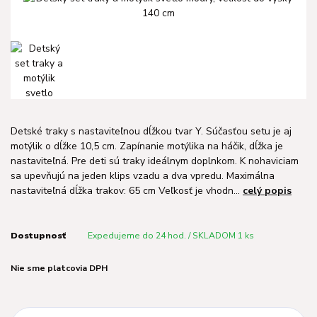
Detské traky s nastaviteľnou dĺžkou tvar Y. Súčasťou setu je aj
motýlik o dĺžke 10,5 cm. Zapínanie motýlika na háčik, dĺžka je
nastaviteľná. Pre deti sú traky ideálnym doplnkom. K nohaviciam
sa upevňujú na jeden klips vzadu a dva vpredu. Maximálna
nastaviteľná dĺžka trakov: 65 cm Veľkosť je vhodn...
celý popis
Dostupnosť
Expedujeme do 24 hod. / SKLADOM 1 ks
Nie sme platcovia DPH