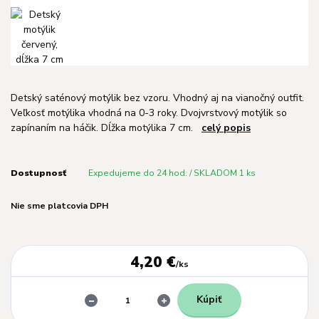
Detský saténový motýlik bez vzoru. Vhodný aj na vianočný outfit.
Veľkosť motýlika vhodná na 0-3 roky. Dvojvrstvový motýlik so
zapínaním na háčik. Dĺžka motýlika 7 cm.
celý popis
Dostupnosť
Expedujeme do 24 hod. / SKLADOM 1 ks
Nie sme platcovia DPH
4,20 €
/
ks
Kúpiť