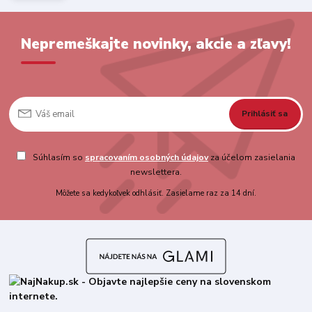
Nepremeškajte novinky, akcie a zľavy!
Prihlásiť sa
Súhlasím so
spracovaním osobných údajov
za účelom zasielania
newslettera.
Môžete sa kedykoľvek odhlásiť. Zasielame raz za 14 dní.