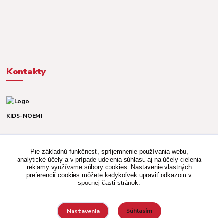
Kontakty
KIDS-NOEMI
Dávid alebo Martina
TEL. +421 903 920 831
Pre základnú funkčnosť, spríjemnenie používania webu,
(Po-Pia, 8-16 hod.)
analytické účely a v prípade udelenia súhlasu aj na účely cielenia
reklamy využívame súbory cookies. Nastavenie vlastných
kidsnoemi.shop@gmail.com
preferencií cookies môžete kedykoľvek upraviť odkazom v
spodnej časti stránok.
Súhlasím
Nastavenia