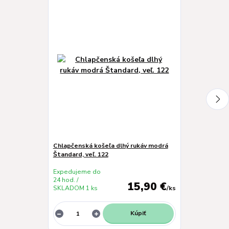
Chlapčenská košeľa dlhý rukáv modrá
Chlapčenská k
Štandard, veľ. 122
Štandard, veľ.
Expedujeme do
Expedujeme 
24 hod. /
24 hod. /
15,90 €
SKLADOM 1 ks
/
ks
SKLADOM 1 k
Kúpiť