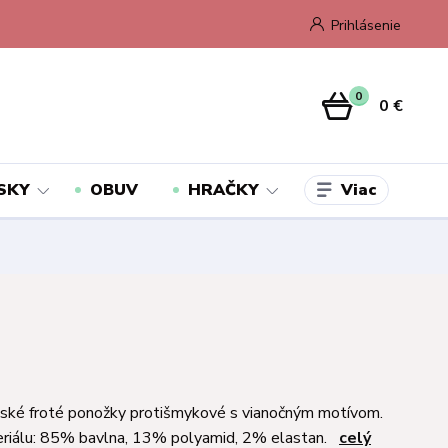
Prihlásenie
0
0 €
Viac
SKY
OBUV
HRAČKY
ské froté ponožky protišmykové s vianočným motívom.
eriálu: 85% bavlna, 13% polyamid, 2% elastan.
celý