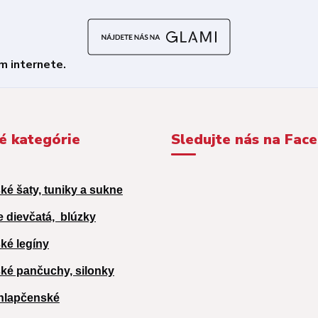
é kategórie
Sledujte nás na Fac
ké šaty, tuniky a sukne
e dievčatá,
blúzky
ké legíny
ké pančuchy, silonky
hlapčenské