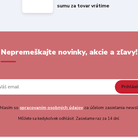
sumu za tovar vrátime
Nepremeškajte novinky, akcie a zľavy!
Prihlási
hlasím so
spracovaním osobných údajov
za účelom zasielania newsl
Môžete sa kedykoľvek odhlásiť. Zasielame raz za 14 dní.