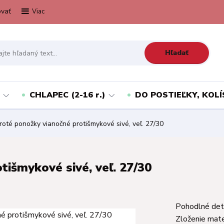
vať
Viac
Hľadať
CHLAPEC (2-16 r.)
DO POSTIEĽKY, KOLÍ
oté ponožky vianočné protišmykové sivé, veľ. 27/30
tišmykové sivé, veľ. 27/30
Pohodlné det
Zloženie mat