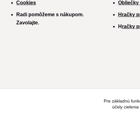
Cookies
Obliečky
Radi pomôžeme s nákupom.
Hračky p
Zavolajte.
H
račky p
Pre základnú funk
účely cieleni