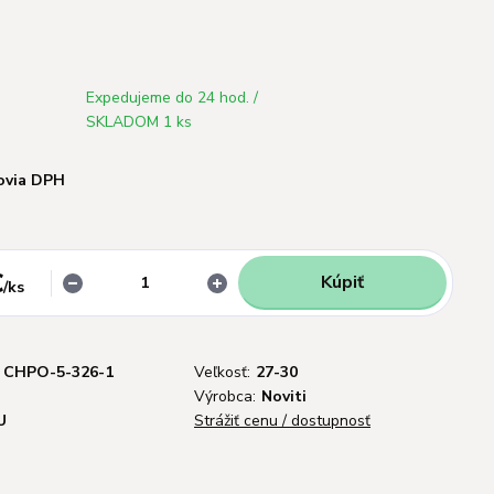
Expedujeme do 24 hod. /
SKLADOM 1 ks
ovia DPH
€
Kúpiť
/
ks
CHPO-5-326-1
Veľkosť:
27-30
Výrobca:
Noviti
U
Strážiť cenu / dostupnosť