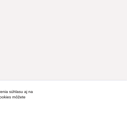
enia súhlasu aj na
Vytvorené na
Eshop-rychlo.sk
cookies môžete