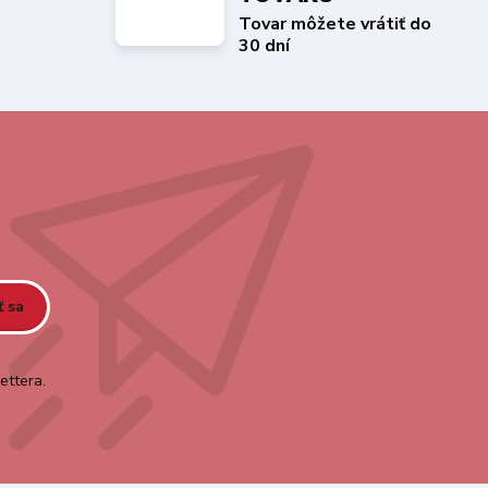
Tovar môžete vrátiť do
30 dní
ť sa
ettera.