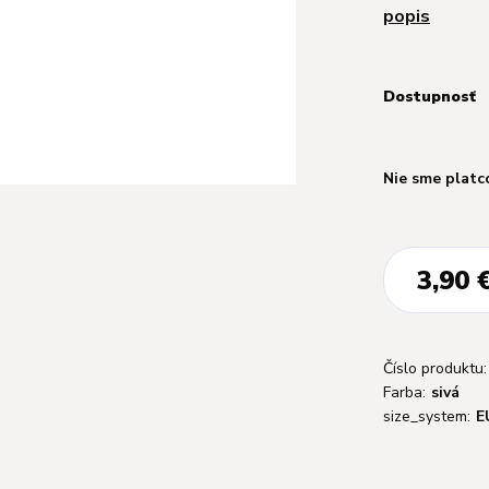
popis
Dostupnosť
Nie sme platc
3,90 
Číslo produktu:
Farba:
sivá
size_system:
E