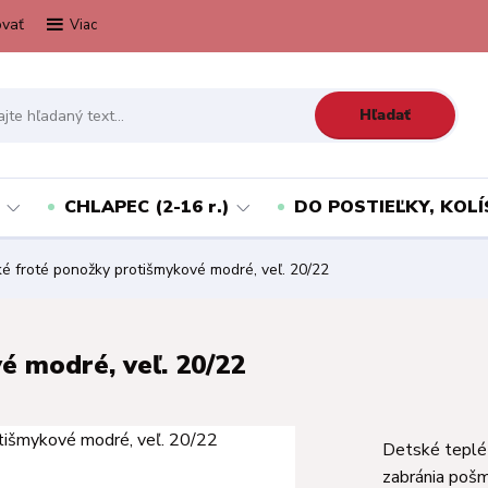
vať
Viac
Hľadať
CHLAPEC (2-16 r.)
DO POSTIEĽKY, KOLÍ
é froté ponožky protišmykové modré, veľ. 20/22
é modré, veľ. 20/22
Detské teplé 
zabránia pošm