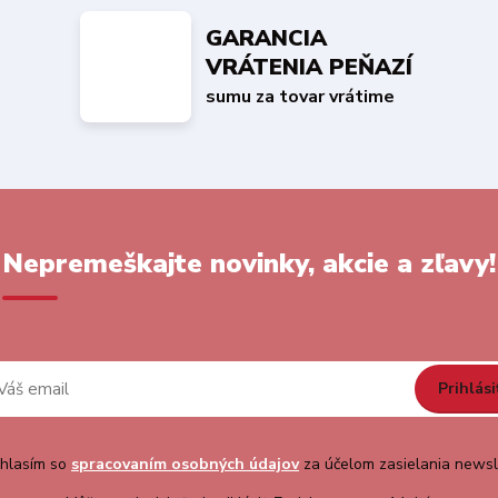
GARANCIA
VRÁTENIA PEŇAZÍ
sumu za tovar vrátime
Nepremeškajte novinky, akcie a zľavy!
Prihlási
hlasím so
spracovaním osobných údajov
za účelom zasielania newsl