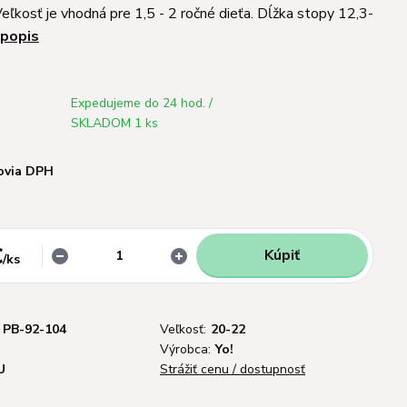
eľkosť je vhodná pre 1,5 - 2 ročné dieťa. Dĺžka stopy 12,3-
 popis
Expedujeme do 24 hod. /
SKLADOM 1 ks
ovia DPH
€
Kúpiť
/
ks
PB-92-104
Veľkosť:
20-22
Výrobca:
Yo!
U
Strážiť cenu / dostupnosť