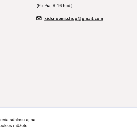
(Po-Pia, 8-16 hod.)
kidsnoemi.shop@gmail.com
enia súhlasu aj na
Vytvorené na
Eshop-rychlo.sk
cookies môžete