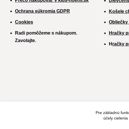
Prečo nakupovať v kids-noemi.sk
Dievčens
Ochrana súkromia GDPR
Košele c
Cookies
Obliečky
Radi pomôžeme s nákupom.
Hračky p
Zavolajte.
H
račky p
Pre základnú funk
účely cieleni