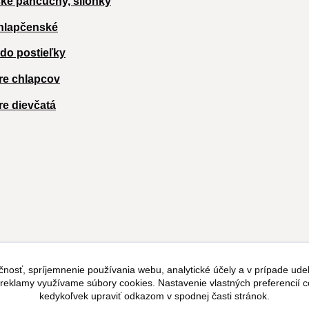
ké pančuchy, silonky
hlapčenské
 do postieľky
re chlapcov
re dievčatá
čnosť, spríjemnenie používania webu, analytické účely a v prípade udel
a reklamy využívame súbory cookies. Nastavenie vlastných preferencií 
kedykoľvek upraviť odkazom v spodnej časti stránok.