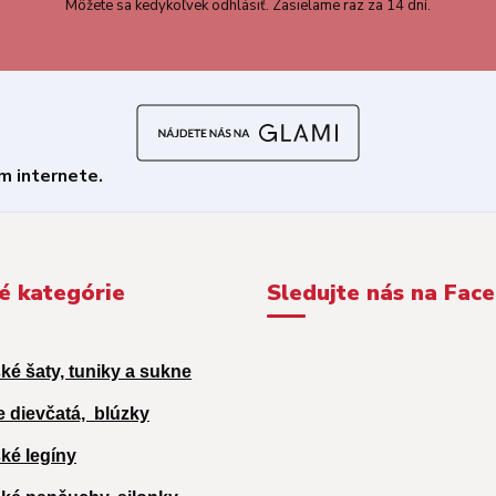
Môžete sa kedykoľvek odhlásiť. Zasielame raz za 14 dní.
é kategórie
Sledujte nás na Fac
ké šaty, tuniky a sukne
e dievčatá,
blúzky
ké legíny