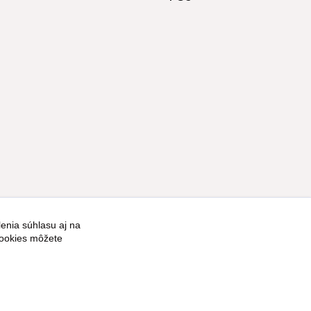
enia súhlasu aj na
Vytvorené na
Eshop-rychlo.sk
cookies môžete