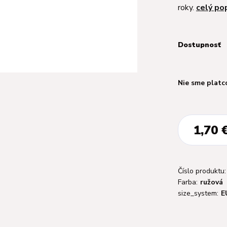
roky.
celý po
Dostupnosť
Nie sme platc
1,70 
Číslo produktu:
Farba:
ružová
size_system:
E