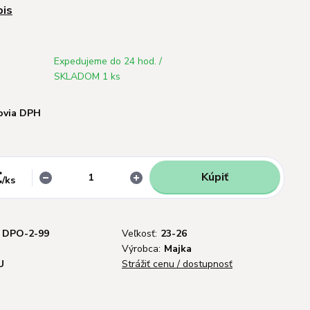
pis
Expedujeme do 24 hod. /
SKLADOM 1 ks
ovia DPH
€
Kúpiť
/
ks
DPO-2-99
Veľkosť:
23-26
Výrobca:
Majka
U
Strážiť cenu / dostupnosť