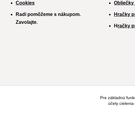
Cookies
Obliečky
Radi pomôžeme s nákupom.
Hračky p
Zavolajte.
H
račky p
Pre základnú funk
účely cieleni