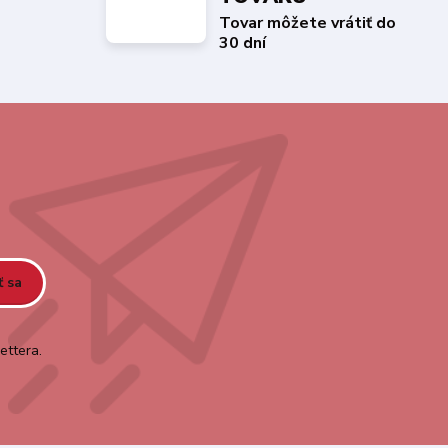
Tovar môžete vrátiť do
30 dní
ť sa
ettera.