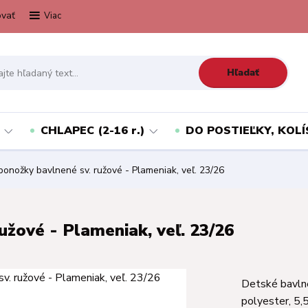
vať
Viac
Hľadať
CHLAPEC (2-16 r.)
DO POSTIEĽKY, KOLÍ
onožky bavlnené sv. ružové - Plameniak, veľ. 23/26
užové - Plameniak, veľ. 23/26
Detské bavln
polyester, 5,