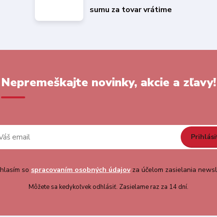
sumu za tovar vrátime
Nepremeškajte novinky, akcie a zľavy!
Prihlási
hlasím so
spracovaním osobných údajov
za účelom zasielania newsl
Môžete sa kedykoľvek odhlásiť. Zasielame raz za 14 dní.