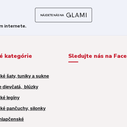
é kategórie
Sledujte nás na Fac
ké šaty, tuniky a sukne
e dievčatá,
blúzky
ké legíny
ké pančuchy, silonky
hlapčenské