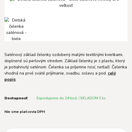
Saténový základ čelenky ozdobený malými textilnými kvietkami,
doplnené sú perlovým stredom. Základ čelenky je z plastu, ktorý
je potiahnutý saténom. Čelenka sa príjemne nosí, netlačí. Čelenka
vhodná na prvé sväté príjímanie, svadbu, oslavu a pod.
celý
popis
Dostupnosť
Expedujeme do 24 hod. / SKLADOM 3 ks
Nie sme platcovia DPH