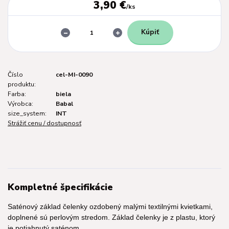
3,90 €
/
ks
Kúpiť
Číslo
cel-MI-0090
produktu:
Farba:
biela
Výrobca:
Babal
size_system:
INT
Strážiť cenu / dostupnosť
Kompletné špecifikácie
Saténový základ čelenky ozdobený malými textilnými kvietkami,
doplnené sú perlovým stredom. Základ čelenky je z plastu, ktorý
je potiahnutý saténom.