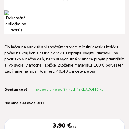
Obliečka na vankúš s vianočným vzorom zútulní detskú izbičku
počas najkrajších sviatkov v roku. Doprajte svojmu dieťatku iný
pocit ako v bežný deň, nech si vychutná Vianoce plným priehrštím
aj vo svojej vianočnej izbičke. Zloženie materiálu: 100% polyester
Zapínanie na zips. Rozmery: 40x40 cm
celý popis
Dostupnosť
Expedujeme do 24 hod. / SKLADOM 1 ks
Nie sme platcovia DPH
3,90 €
/
ks