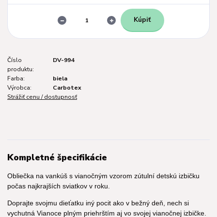
Kúpiť
Číslo
DV-994
produktu:
Farba:
biela
Výrobca:
Carbotex
Strážiť cenu / dostupnosť
Kompletné špecifikácie
Obliečka na vankúš s vianočným vzorom zútulní detskú izbičku
počas najkrajších sviatkov v roku.
Doprajte svojmu dieťatku iný pocit ako v bežný deň, nech si
vychutná Vianoce plným priehrštím aj vo svojej vianočnej izbičke.