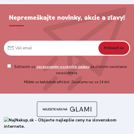
Nepremeškajte novinky, akcie a zľavy!
Prihlásiť sa
Súhlasím so
spracovaním osobných údajov
za účelom zasielania
newslettera.
Môžete sa kedykoľvek odhlásiť. Zasielame raz za 14 dní.