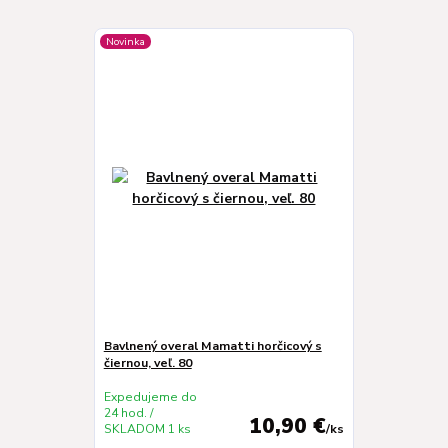
Novinka
Bavlnený overal Mamatti horčicový s
čiernou, veľ. 80
Expedujeme do
24 hod. /
10,90 €
SKLADOM 1 ks
/
ks