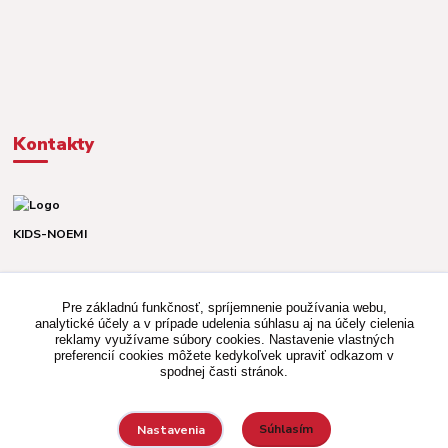
Kontakty
KIDS-NOEMI
Dávid alebo Martina
TEL. +421 903 920 831
Pre základnú funkčnosť, spríjemnenie používania webu,
(Po-Pia, 8-16 hod.)
analytické účely a v prípade udelenia súhlasu aj na účely cielenia
reklamy využívame súbory cookies. Nastavenie vlastných
kidsnoemi.shop@gmail.com
preferencií cookies môžete kedykoľvek upraviť odkazom v
spodnej časti stránok.
Súhlasím
Nastavenia