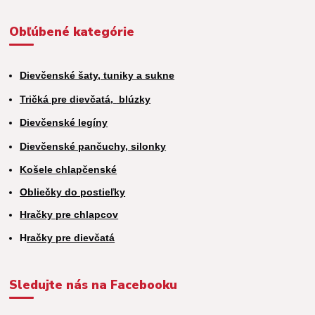
Obľúbené kategórie
Dievčenské šaty, tuniky a sukne
Tričká pre dievčatá,
blúzky
Dievčenské legíny
Dievčenské pančuchy, silonky
Košele chlapčenské
Obliečky do postieľky
Hračky pre chlapcov
H
račky pre dievčatá
Sledujte nás na Facebooku