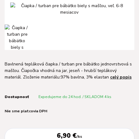
Bavlnená tepláková čiapka / turban pre bábätko jednovrstvová s
mašľou. Čiapočka vhodná na jar, jeseň - hrubší teplákový
materiál. Zloženie materiálu:97% bavlna, 3% elastan
celý popis
Dostupnosť
Expedujeme do 24 hod. / SKLADOM 4 ks
Nie sme platcovia DPH
6,90 €
/
ks