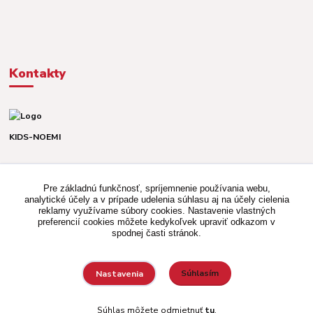
Kontakty
KIDS-NOEMI
Dávid alebo Martina
TEL. +421 903 920 831
Pre základnú funkčnosť, spríjemnenie používania webu,
(Po-Pia, 8-16 hod.)
analytické účely a v prípade udelenia súhlasu aj na účely cielenia
reklamy využívame súbory cookies. Nastavenie vlastných
kidsnoemi.shop@gmail.com
preferencií cookies môžete kedykoľvek upraviť odkazom v
spodnej časti stránok.
Súhlasím
Nastavenia
Vytvorené na
Eshop-rychlo.sk
Súhlas môžete odmietnuť
tu
.