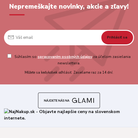
Nepremeškajte novinky, akcie a zľavy!
Prihlásiť sa
Súhlasím so
spracovaním osobných údajov
za účelom zasielania
newslettera.
Môžete sa kedykoľvek odhlásiť. Zasielame raz za 14 dní.