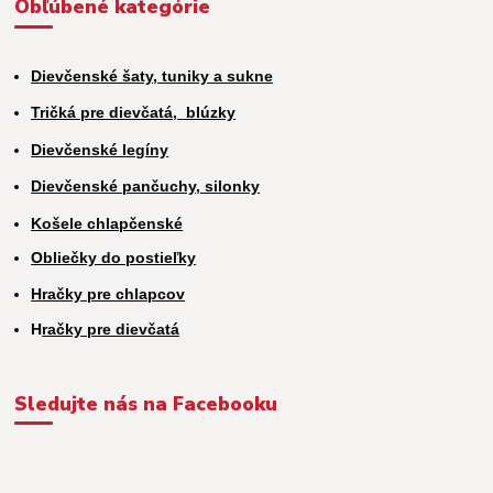
Obľúbené kategórie
Dievčenské šaty, tuniky a sukne
Tričká pre dievčatá,
blúzky
Dievčenské legíny
Dievčenské pančuchy, silonky
Košele chlapčenské
Obliečky do postieľky
Hračky pre chlapcov
H
račky pre dievčatá
Sledujte nás na Facebooku