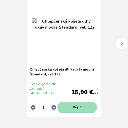
Chlapčenská košeľa dlhý rukáv modrá
Chlapčenská k
Štandard, veľ. 122
Štandard, veľ.
Expedujeme do
Expedujeme 
24 hod. /
24 hod. /
15,90 €
SKLADOM 1 ks
/
ks
SKLADOM 1 k
Kúpiť