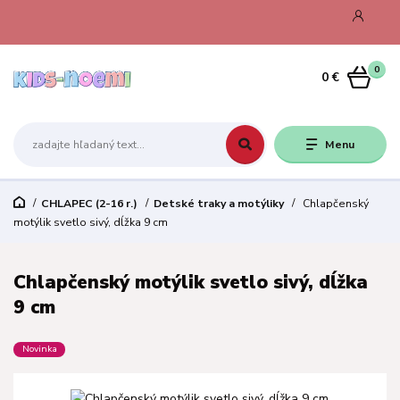
0
0 €
Menu
CHLAPEC (2-16 r.)
Detské traky a motýliky
Chlapčenský
motýlik svetlo sivý, dĺžka 9 cm
Chlapčenský motýlik svetlo sivý, dĺžka
9 cm
Novinka