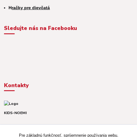
H
račky pre dievčatá
Sledujte nás na Facebooku
Kontakty
KIDS-NOEMI
Dávid alebo Martina
TEL. +421 903 920 831
Pre základnú funkčnosť, spríjemnenie používania webu,