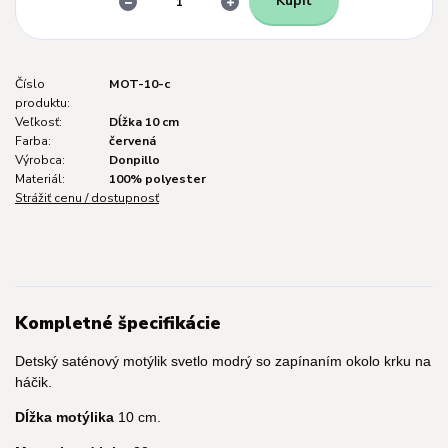
Kúpiť
Číslo
MOT-10-c
produktu:
Veľkosť:
Dĺžka 10 cm
Farba:
červená
Výrobca:
Donpillo
Materiál:
100% polyester
Strážiť cenu / dostupnosť
Kompletné špecifikácie
Detský saténový motýlik svetlo modrý
so zapínaním okolo krku na
háčik.
Dĺžka motýlika
10 cm.