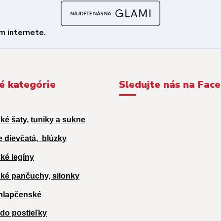
é kategórie
Sledujte nás na Fac
ké šaty, tuniky a sukne
e dievčatá,
blúzky
ké legíny
ké pančuchy, silonky
hlapčenské
 do postieľky