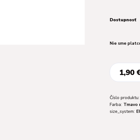
Dostupnosť
Nie sme platc
1,90 
Číslo produktu:
Farba:
Tmavo 
size_system:
E