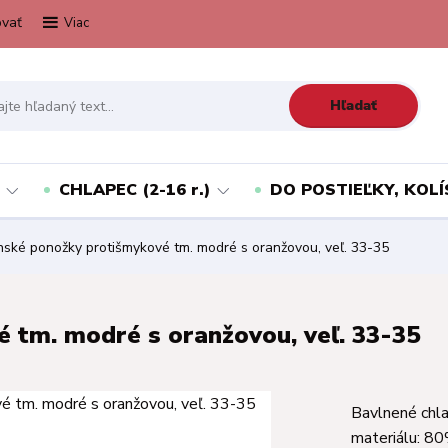
vať
Viac
Hľadať
CHLAPEC (2-16 r.)
DO POSTIEĽKY, KOLÍ
ské ponožky protišmykové tm. modré s oranžovou, veľ. 33-35
 tm. modré s oranžovou, veľ. 33-35
Bavlnené chl
materiálu: 8