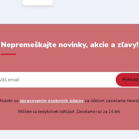
Nepremeškajte novinky, akcie a zľavy!
Prihlási
hlasím so
spracovaním osobných údajov
za účelom zasielania newsl
Môžete sa kedykoľvek odhlásiť. Zasielame raz za 14 dní.