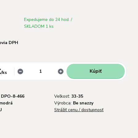
Expedujeme do 24 hod. /
SKLADOM 1 ks
ovia DPH
€
Kúpiť
/
ks
DPO-8-466
Veľkosť:
33-35
modrá
Výrobca:
Be snazzy
U
Strážiť cenu / dostupnosť