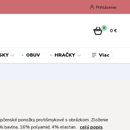
Prihlásenie
0
0 €
Viac
SKY
OBUV
HRAČKY
apčenské ponožky protišmykové s obrázkom. Zloženie
0% bavlna, 16% polyamid, 4% elastan.
celý popis