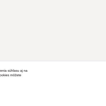
enia súhlasu aj na
Vytvorené na
Eshop-rychlo.sk
cookies môžete