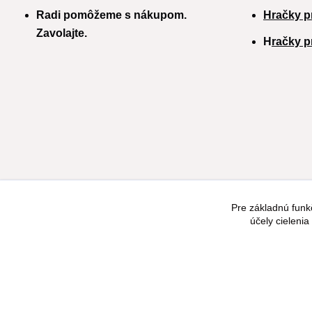
Radi pomôžeme s nákupom.
Hračky p
Zavolajte.
H
račky p
Pre základnú funk
účely cieleni