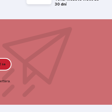
30 dní
ť sa
ettera.