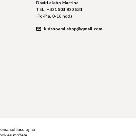
Dávid alebo Martina
TEL. +421 903 920 831
(Po-Pia, 8-16 hod.)
kidsnoemi.shop@gmail.com
enia súhlasu aj na
Vytvorené na
Eshop-rychlo.sk
cookies môžete