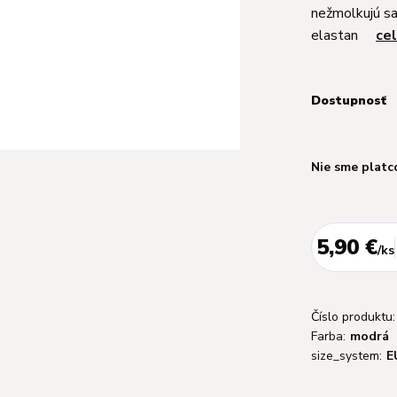
nežmolkujú sa
elastan
cel
Dostupnosť
Nie sme platc
5,90 €
/
ks
Číslo produktu:
Farba:
modrá
size_system:
E