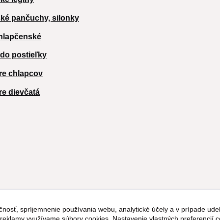
ké pančuchy, silonky
hlapčenské
 do postieľky
re chlapcov
re dievčatá
čnosť, spríjemnenie používania webu, analytické účely a v prípade udel
a reklamy využívame súbory cookies. Nastavenie vlastných preferencií 