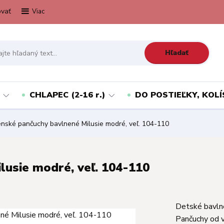
vať
Viac
Hľadať
CHLAPEC (2-16 r.)
DO POSTIEĽKY, KOLÍ
nské pančuchy bavlnené Milusie modré, veľ. 104-110
lusie modré, veľ. 104-110
Detské bavlne
Pančuchy od v