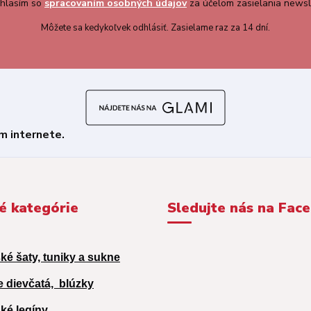
hlasím so
spracovaním osobných údajov
za účelom zasielania newsl
Môžete sa kedykoľvek odhlásiť. Zasielame raz za 14 dní.
é kategórie
Sledujte nás na Fac
ké šaty, tuniky a sukne
e dievčatá,
blúzky
ké legíny