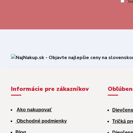
Sú
Informácie pre zákazníkov
Obľúben
Ako nakupovať
Dievčens
Obchodné podmienky
Tričká pr
Blog
Dievčens