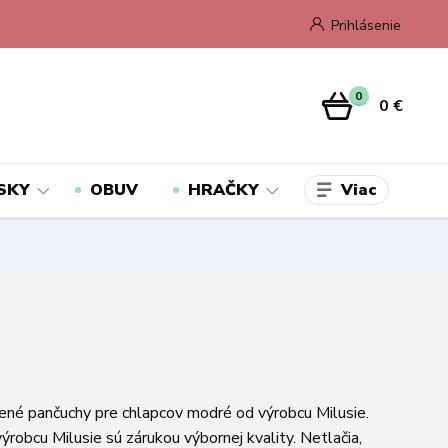
Prihlásenie
0
0 €
Viac
SKY
OBUV
HRAČKY
né pančuchy pre chlapcov modré od výrobcu Milusie.
ýrobcu Milusie sú zárukou výbornej kvality. Netlačia,