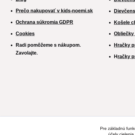
Prečo nakupovať v kids-noemi.sk
Dievčens
Ochrana súkromia GDPR
Košele c
Cookies
Obliečky
Radi pomôžeme s nákupom.
Hračky p
Zavolajte.
H
račky p
Pre základnú funk
účely cieleni