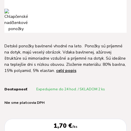
Detské ponožky bavlnené vhodné na leto. Ponožky sú príjemné
na dotyk, majú veselý obrázok. Vďaka bavlnenej, ažúrovej
štruktúre sú mimoriadne vzdušné a príjemné na dotyk. Sú ideálne
na teplejšie dni s nízkou obuvou. Zloženie materiálu: 80% bavlna,
15% polyamid, 5% elastan.
celý popis
Dostupnosť
Expedujeme do 24 hod. / SKLADOM 2 ks
Nie sme platcovia DPH
1,70 €
/
ks