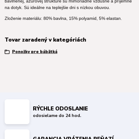
bavlnenej, ažúrovej štruktúre sú mimoriadne vzdušné a príjemné
na dotyk. Sú ideálne na teplejšie dni s nízkou obuvou.
Zloženie materiálu: 80% bavlna, 15% polyamid, 5% elastan.
Tovar zaradený v kategóriách
Ponožky pre bábätká
RÝCHLE ODOSLANIE
odosielame do 24 hod.
GARANCIA VRÁTENIA PEŇAZÍ