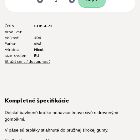
Číslo
CHt-4-71
produktu:
Veľkosť:
104
Farba:
sivá
Výrobca:
Nicol
size_system:
EU
Strážiť cenu / dostupnosť
Kompletné špecifikácie
Detské bavlnené krátke nohavice tmavo sivé s drevenými
gombíkmi.
V páse sú tepláky stiahnuté do pružnej širokej gumy.