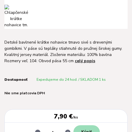
Detské bavlnené krátke nohavice tmavo sivé s drevenými
gombíkmi. V páse sú tepláky stiahnuté do pružnej širokej gumy.
Kvalitný jersey materiál. Zloženie materiálu: 100% bavlna
Rozmery veľ. 104: Obvod pása 55 cm
celý popis
Dostupnosť
Expedujeme do 24 hod. / SKLADOM 1 ks
Nie sme platcovia DPH
7,90 €
/
ks
Kúpiť