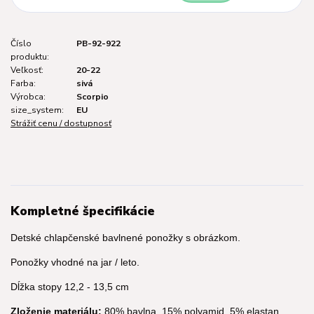
Číslo
PB-92-922
produktu:
Veľkosť:
20-22
Farba:
sivá
Výrobca:
Scorpio
size_system:
EU
Strážiť cenu / dostupnosť
Kompletné špecifikácie
Detské chlapčenské bavlnené ponožky s obrázkom.
Ponožky vhodné na jar / leto.
Dĺžka stopy 12,2 - 13,5 cm
Zloženie materiálu:
80% bavlna, 15% polyamid, 5% elastan.