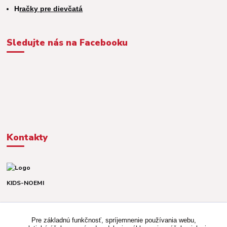
H
račky pre dievčatá
Sledujte nás na Facebooku
Kontakty
KIDS-NOEMI
Dávid alebo Martina
TEL. +421 903 920 831
Pre základnú funkčnosť, spríjemnenie používania webu,
(Po-Pia, 8-16 hod.)