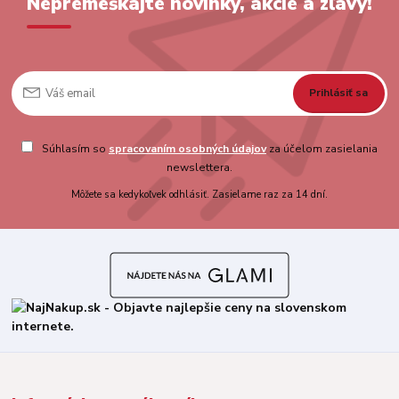
Nepremeškajte novinky, akcie a zľavy!
Prihlásiť sa
Súhlasím so
spracovaním osobných údajov
za účelom zasielania
newslettera.
Môžete sa kedykoľvek odhlásiť. Zasielame raz za 14 dní.