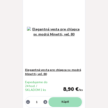
Elegantná vesta pre chlapca sv. modrá
Minetti, veľ. 80
Expedujeme do
24 hod. /
8,90 €
SKLADOM 1 ks
/
ks
Kúpiť