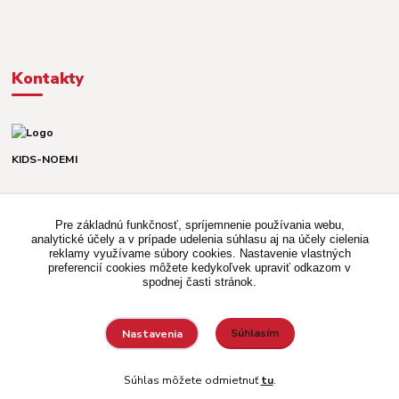
Kontakty
KIDS-NOEMI
Dávid alebo Martina
TEL. +421 903 920 831
Pre základnú funkčnosť, spríjemnenie používania webu,
(Po-Pia, 8-16 hod.)
analytické účely a v prípade udelenia súhlasu aj na účely cielenia
reklamy využívame súbory cookies. Nastavenie vlastných
kidsnoemi.shop@gmail.com
preferencií cookies môžete kedykoľvek upraviť odkazom v
spodnej časti stránok.
Súhlasím
Nastavenia
Vytvorené na
Eshop-rychlo.sk
Súhlas môžete odmietnuť
tu
.